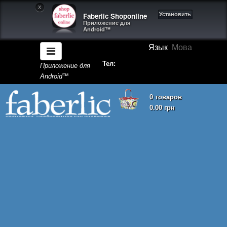
X
Faberlic Shoponline
Установить
Приложение для
Android™
Язык
Мова
Тел:
Приложение для
Android™
0 товаров
0.00 грн
Корзина покупок пуста!