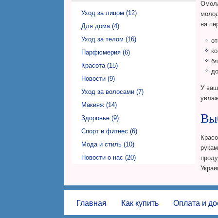
Омола
Фаберлик Николаев (Faberlic)
Уход за лицом (12)
молод
на пе
Фаберлик Никополь (Faberlic)
Для дома (4)
Фаберлик Одесса (Faberlic)
Уход за телом (16)
от
к
Фаберлик Полтава (Faberlic)
Парфюмерия (6)
бл
Фаберлик Ровно (Faberlic)
Красота (15)
до
Фаберлик Сумы (Faberlic)
Новости (9)
У ваш
Фаберлик Тернополь (Faberlic)
Уход за волосами (7)
увлаж
Фаберлик Ужгород (Faberlic)
Макияж (14)
Вы
Фаберлик Харьков (Faberlic)
Здоровье (9)
Фаберлик Херсон (Faberlic)
Спорт и фитнес (6)
Красо
Фаберлик Хмельницкий (Faberlic)
Мода и стиль (10)
рукам
Фаберлик Черкассы (Faberlic)
Новости о нас (20)
проду
Украи
Фаберлик Чернигов (Faberlic)
Фаберлик Черновцы (Faberlic)
Главная
Как купить
Оплата и до