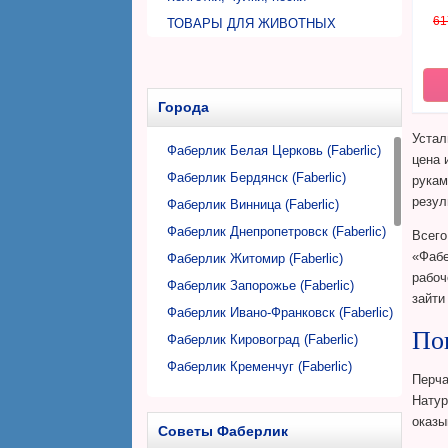
Аксессуары детской косметики
туалетными комнатами
Дезодоранты шариковые для
61
ТОВАРЫ ДЛЯ ЖИВОТНЫХ
Товары ДЭНАС
мужчин
Средства по уходу за одеждой
ПИТАНИЕ
Средства для очищения воздуха
Стиральные порошки
Каши, супы
Автомобильная косметика и
Кондиционеры для стирки
Напитки, фиточаи
Города
аксессуары
Пятновыводители
Устал
Аксессуары для дома
Гели для стирки
Фаберлик Белая Церковь (Faberlic)
цена 
Пробные образцы косметики для
Дозаторы, флаконы
Аксессуары для стирки
Фаберлик Бердянск (Faberlic)
рукам
дома
Салфетки, губки для уборки
резул
Фаберлик Винница (Faberlic)
Фаберлик Днепропетровск (Faberlic)
Всего
«Фабе
Фаберлик Житомир (Faberlic)
рабоч
Фаберлик Запорожье (Faberlic)
зайти
Фаберлик Ивано-Франковск (Faberlic)
По
Фаберлик Кировоград (Faberlic)
Фаберлик Кременчуг (Faberlic)
Перча
Фаберлик Кривой Рог (Faberlic)
Натур
Фаберлик Луцк (Faberlic)
оказы
Советы Фаберлик
Фаберлик Львов (Faberlic)