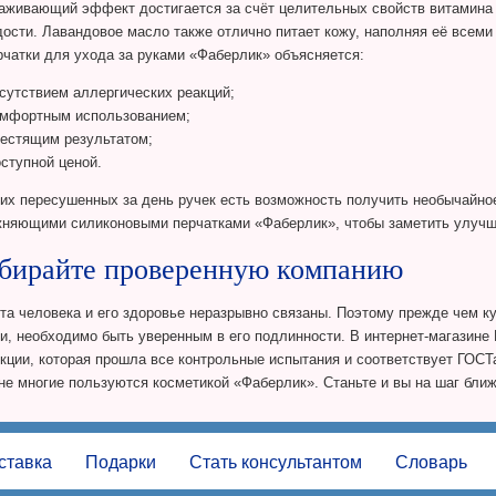
живающий эффект достигается за счёт целительных свойств витамина 
ости. Лавандовое масло также отлично питает кожу, наполняя её все
рчатки для ухода за руками «Фаберлик» объясняется:
сутствием аллергических реакций;
омфортным использованием;
естящим результатом;
ступной ценой.
их пересушенных за день ручек есть возможность получить необычайно
няющими силиконовыми перчатками «Фаберлик», чтобы заметить улучш
бирайте проверенную компанию
та человека и его здоровье неразрывно связаны. Поэтому прежде чем ку
и, необходимо быть уверенным в его подлинности. В интернет-магазине
кции, которая прошла все контрольные испытания и соответствует ГОС
не многие пользуются косметикой «Фаберлик». Станьте и вы на шаг ближ
ставка
Подарки
Стать консультантом
Словарь