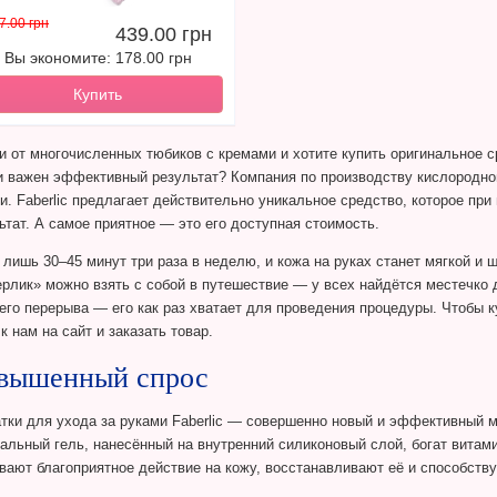
7.00 грн
439.00 грн
Вы экономите: 178.00 грн
Купить
и от многочисленных тюбиков с кремами и хотите купить оригинальное 
и важен эффективный результат? Компания по производству кислородной
и. Faberlic предлагает действительно уникальное средство, которое п
ьтат. А самое приятное — это его доступная стоимость.
 лишь 30–45 минут три раза в неделю, и кожа на руках станет мягкой и 
рлик» можно взять с собой в путешествие — у всех найдётся местечко 
его перерыва — его как раз хватает для проведения процедуры. Чтобы к
 к нам на сайт и заказать товар.
вышенный спрос
тки для ухода за руками Faberlic — совершенно новый и эффективный 
альный гель, нанесённый на внутренний силиконовый слой, богат вита
вают благоприятное действие на кожу, восстанавливают её и способств