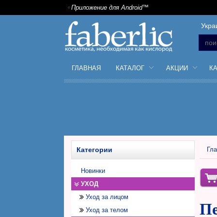
Приложение для Android™
Укра
ГЛАВНАЯ
КАТАЛОГ
АКЦИИ
К
Категории
Гла
Новинки
УХОД
Уход за лицом
Пе
Уход за телом
Дневной крем