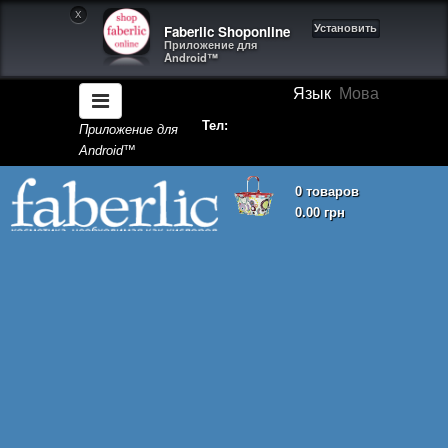
X
Faberlic Shoponline
Установить
Приложение для
Android™
Язык
Мова
Тел:
Приложение для
Android™
0 товаров
0.00 грн
Корзина покупок пуста!