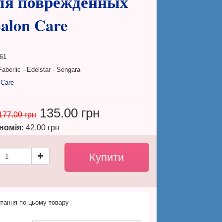
ля поврежденных
Salon Care
61
aberlic - Edelstar - Sengara
 Care
135.00 грн
177.00 грн
номія:
42.00 грн
тання по цьому товару