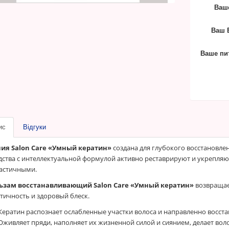
Ваше
Ваш E
Ваше пи
ис
Відгуки
ия Salon Care «Умный кератин»
создана для глубокого восстановле
дства с интеллектуальной формулой активно реставрируют и укрепляю
ластичными.
ьзам восстанавливающий Salon Care «Умный кератин»
возвращае
стичность и здоровый блеск.
Кератин распознает ослабленные участки волоса и направленно восста
Оживляет пряди, наполняет их жизненной силой и сиянием, делает во