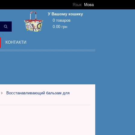
Язык
Мова
У Вашому кошику
0 товаров
0.00 грн
Кошик покупок порожній!
КОНТАКТИ
Восстанавливающий бальзам для