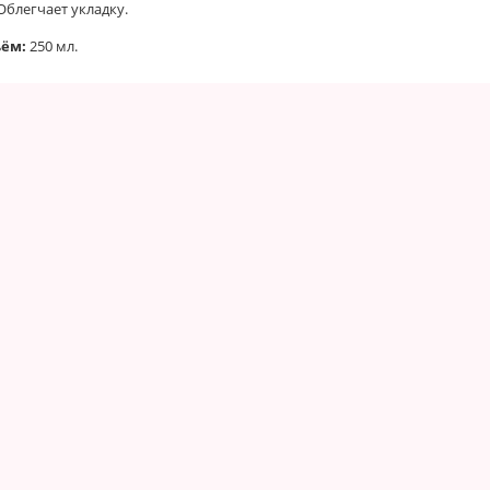
Облегчает укладку.
ём:
250 мл.