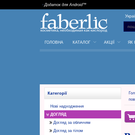
Додаток для Android™
Укра
ГОЛОВНА
КАТАЛОГ
АКЦІЇ
ЯК
Категорії
Гол
по
Нові надходження
ДОГЛЯД
Догляд за обличчям
Догляд за тілом
Денний крем