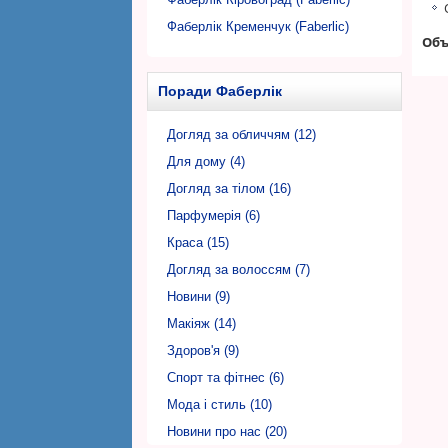
Фаберлік Кременчук (Faberlic)
Объ
Фаберлік Кривий Ріг (Faberlic)
Фаберлік Луцьк (Faberlic)
Поради Фаберлік
Фаберлік Львів (Faberlic)
Фаберлік Миколаїв (Faberlic)
Догляд за обличчям (12)
Фаберлік Нікополь (Faberlic)
Для дому (4)
Фаберлік Одеса (Faberlic)
Догляд за тілом (16)
Фаберлік Полтава (Faberlic)
Парфумерія (6)
Фаберлік Рівне (Faberlic)
Краса (15)
Фаберлік Суми (Faberlic)
Догляд за волоссям (7)
Фаберлік Тернопіль (Faberlic)
Новини (9)
Фаберлік Ужгород (Faberlic)
Макіяж (14)
Фаберлік Харків (Faberlic)
Здоров'я (9)
Фаберлік Херсон (Faberlic)
Спорт та фітнес (6)
Фаберлік Хмельницький (Faberlic)
Мода і стиль (10)
Фаберлік Черкаси (Faberlic)
Новини про нас (20)