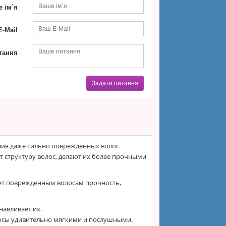
 ім`я
-Mail
тання
Задати питання
ния даже сильно поврежденных волос.
т структуру волос, делают их более прочными
т поврежденным волосам прочность,
навливает их.
лосы удивительно мягкими и послушными.