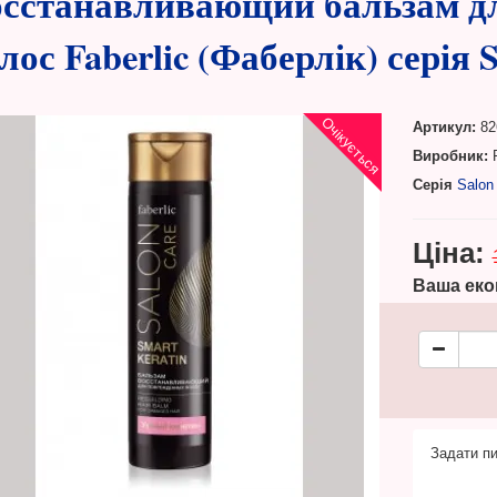
сстанавливающий бальзам д
лос Faberlic (Фаберлік) серія 
Очікується
Артикул:
82
Виробник:
F
Серія
Salon
Ціна:
Ваша еко
Задати пи