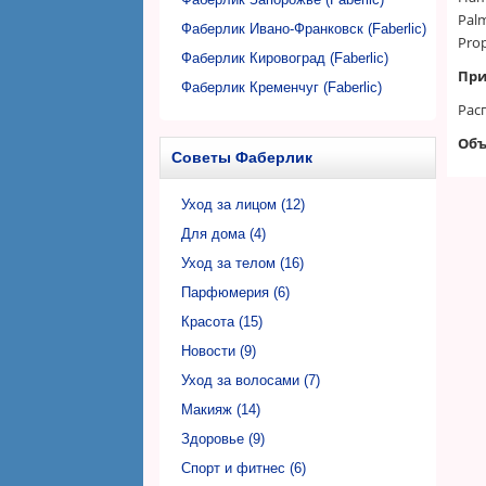
Palm
Фаберлик Ивано-Франковск (Faberlic)
Prop
Фаберлик Кировоград (Faberlic)
При
Фаберлик Кременчуг (Faberlic)
Рас
Фаберлик Кривой Рог (Faberlic)
Объ
Фаберлик Луцк (Faberlic)
Советы Фаберлик
Фаберлик Львов (Faberlic)
Фаберлик Николаев (Faberlic)
Уход за лицом (12)
Фаберлик Никополь (Faberlic)
Для дома (4)
Фаберлик Одесса (Faberlic)
Уход за телом (16)
Фаберлик Полтава (Faberlic)
Парфюмерия (6)
Фаберлик Ровно (Faberlic)
Красота (15)
Фаберлик Сумы (Faberlic)
Новости (9)
Фаберлик Тернополь (Faberlic)
Уход за волосами (7)
Фаберлик Ужгород (Faberlic)
Макияж (14)
Фаберлик Харьков (Faberlic)
Здоровье (9)
Фаберлик Херсон (Faberlic)
Спорт и фитнес (6)