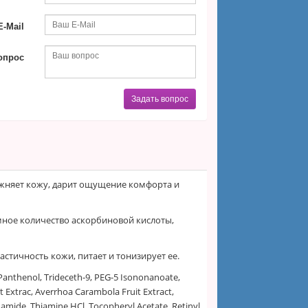
-Mail
опрос
Задать вопрос
жняет кожу, дарит ощущение комфорта и
мное количество аскорбиновой кислоты,
стичность кожи, питает и тонизирует ее.
Panthenol, Trideceth-9, PEG-5 Isononanoate,
t Extrac, Averrhoa Carambola Fruit Extract,
amide, Thiamine HCl, Tocopheryl Acetate, Retinyl