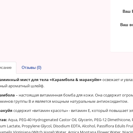
Ваш E
Ваш в
исание
Отзывы (0)
аминный мист для тела «Карамбола & маракуйя»
освежает и увла
ный ароматный шлейф.
амбола
– настоящая витаминная бомба для кожи. Она содержит огро
аминов группы B и является мощным натуральным антиоксидантом.
акуйя
содержит «витамин красоты» - витамин E, который повышает эла
тав:
Aqua, PEG-40 Hydrogenated Castor Oil, Glycerin, PEG-12 Dimethicone, 
um Lactate, Propylene Glycol, Disodium EDTA, Alcohol, Passiflora Edulis Frui
melis Virginiana (Witch Hazel) Water, Arnica Montana Flower Water, Niacin