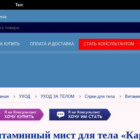
Тел:
ина
АК КУПИТЬ
ОПЛАТА И ДОСТАВКА
СТАТЬ КОНСУЛЬТАНТОМ
вная
УХОД
УХОД ЗА ТЕЛОМ
Спреи для тела
Витами
таминный мист для тела «К