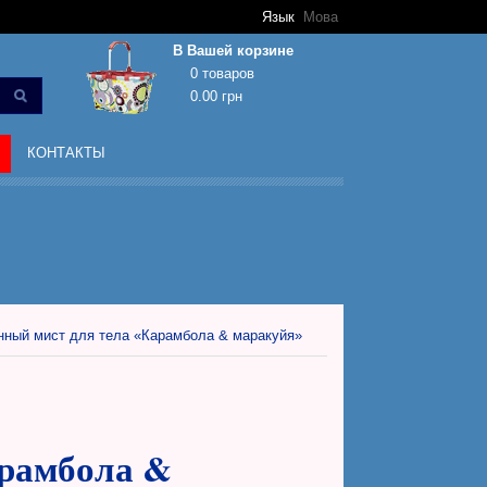
Язык
Мова
В Вашей корзине
0 товаров
0.00 грн
Корзина покупок пуста!
КОНТАКТЫ
нный мист для тела «Карамбола & маракуйя»
арамбола &