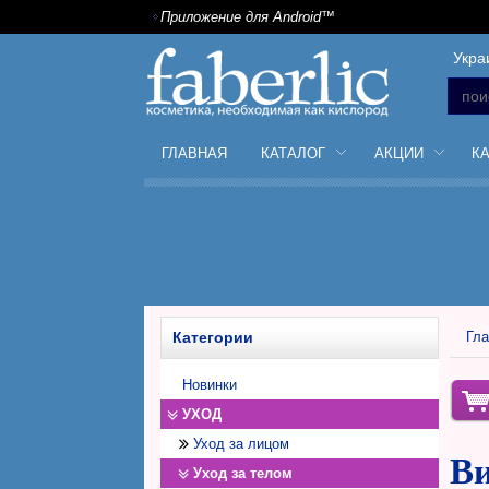
Приложение для Android™
Укра
ГЛАВНАЯ
КАТАЛОГ
АКЦИИ
К
Категории
Гла
Новинки
УХОД
Уход за лицом
Ви
Уход за телом
Дневной крем