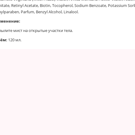
itate, Retinyl Acetate, Biotin, Tocopherol, Sodium Benzoate, Potassium Sor
ylparaben, Parfum, Benzyl Alcohol, Linalool.
менение:
пылите мист на открытые участки тела.
ём:
120 мл.