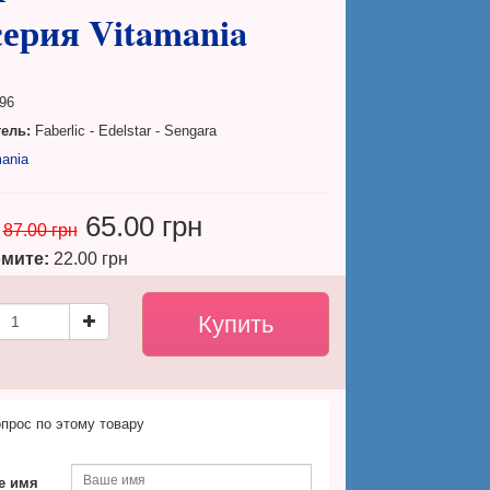
серия Vitamania
96
ель:
Faberlic - Edelstar - Sengara
ania
65.00 грн
87.00 грн
мите:
22.00 грн
прос по этому товару
е имя