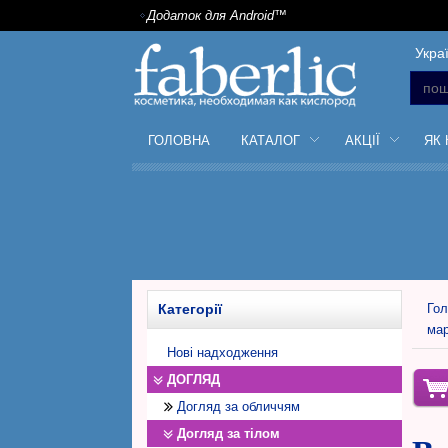
Додаток для Android™
Укра
ГОЛОВНА
КАТАЛОГ
АКЦІЇ
ЯК
Категорії
Гол
ма
Нові надходження
ДОГЛЯД
Догляд за обличчям
Догляд за тілом
Денний крем