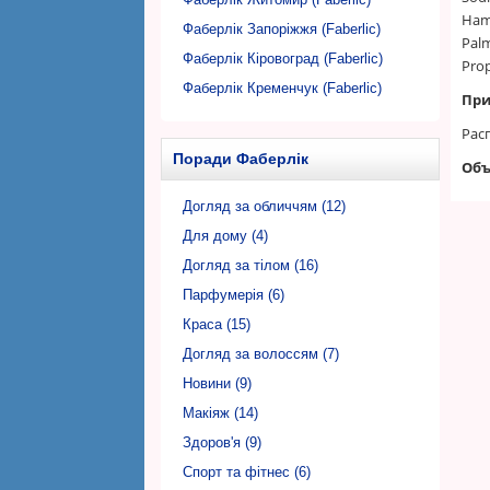
Hama
Фаберлік Запоріжжя (Faberlic)
Palm
Фаберлік Кіровоград (Faberlic)
Prop
Фаберлік Кременчук (Faberlic)
При
Фаберлік Кривий Ріг (Faberlic)
Рас
Фаберлік Луцьк (Faberlic)
Поради Фаберлік
Объ
Фаберлік Львів (Faberlic)
Фаберлік Миколаїв (Faberlic)
Догляд за обличчям (12)
Фаберлік Нікополь (Faberlic)
Для дому (4)
Фаберлік Одеса (Faberlic)
Догляд за тілом (16)
Фаберлік Полтава (Faberlic)
Парфумерія (6)
Фаберлік Рівне (Faberlic)
Краса (15)
Фаберлік Суми (Faberlic)
Догляд за волоссям (7)
Фаберлік Тернопіль (Faberlic)
Новини (9)
Фаберлік Ужгород (Faberlic)
Макіяж (14)
Фаберлік Харків (Faberlic)
Здоров'я (9)
Фаберлік Херсон (Faberlic)
Спорт та фітнес (6)