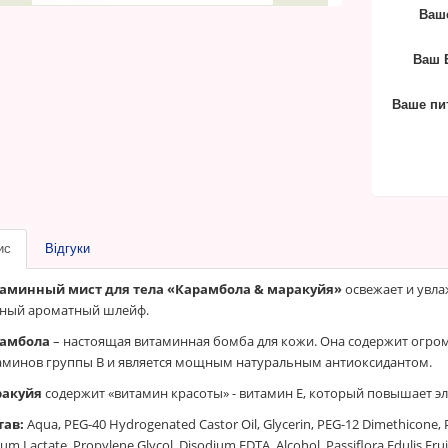
Ваше
Ваш E
Ваше пи
ис
Відгуки
аминный мист для тела «Карамбола & маракуйя»
освежает и увла
ный ароматный шлейф.
амбола
– настоящая витаминная бомба для кожи. Она содержит огро
аминов группы B и является мощным натуральным антиоксидантом.
акуйя
содержит «витамин красоты» - витамин E, который повышает эла
тав:
Aqua, PEG-40 Hydrogenated Castor Oil, Glycerin, PEG-12 Dimethicone, 
um Lactate, Propylene Glycol, Disodium EDTA, Alcohol, Passiflora Edulis Frui