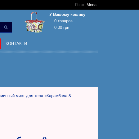
Язык
Мова
У Вашому кошику
0 товаров
0.00 грн
Кошик покупок порожній!
КОНТАКТИ
минный мист для тела «Карамбола &