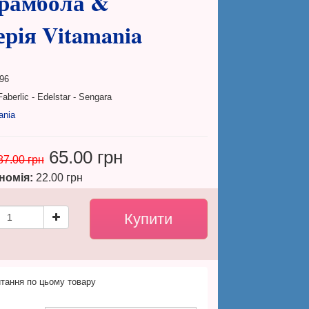
арамбола &
ерія Vitamania
96
aberlic - Edelstar - Sengara
ania
65.00 грн
87.00 грн
номія:
22.00 грн
тання по цьому товару