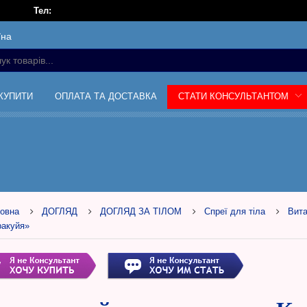
Тел:
їна
 КУПИТИ
ОПЛАТА ТА ДОСТАВКА
СТАТИ КОНСУЛЬТАНТОМ
овна
ДОГЛЯД
ДОГЛЯД ЗА ТІЛОМ
Спреї для тіла
Вита
ракуйя»