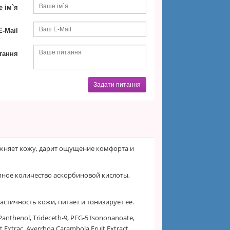
 ім`я
-Mail
тання
Задати питання
жняет кожу, дарит ощущение комфорта и
мное количество аскорбиновой кислоты,
стичность кожи, питает и тонизирует ее.
Panthenol, Trideceth-9, PEG-5 Isononanoate,
t Extrac, Averrhoa Carambola Fruit Extract,