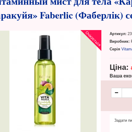
таминный мист для тела «К
ракуйя» Faberlic (Фаберлік) с
Очікується
Артикул:
23
Виробник:
F
Серія
Vitam
Ціна:
Ваша еко
Задати пи