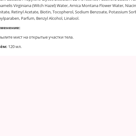
melis Virginiana (Witch Hazel) Water, Arnica Montana Flower Water, Niacin
itate, Retinyl Acetate, Biotin, Tocopherol, Sodium Benzoate, Potassium Sor
ylparaben, Parfum, Benzyl Alcohol, Linalool.
менение:
пылите мист на открытые участки тела.
ём:
120 мл.