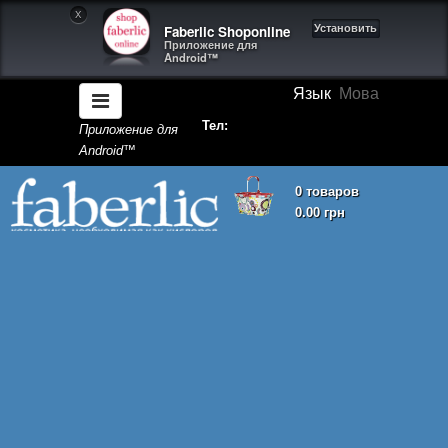
X
Faberlic Shoponline
Установить
Приложение для
Android™
Язык
Мова
Тел:
Приложение для
Android™
0 товаров
0.00 грн
Корзина покупок пуста!