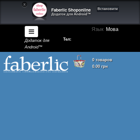
X
Faberlic Shoponline
Встановити
Додаток для Android™
Язык
Мова
Тел:
Додаток для
Android™
0 товаров
0.00 грн
Кошик покупок порожній!