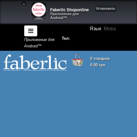
X
Faberlic Shoponline
Установить
Приложение для
Android™
Язык
Мова
Тел:
Приложение для
Android™
0 товаров
0.00 грн
Корзина покупок пуста!