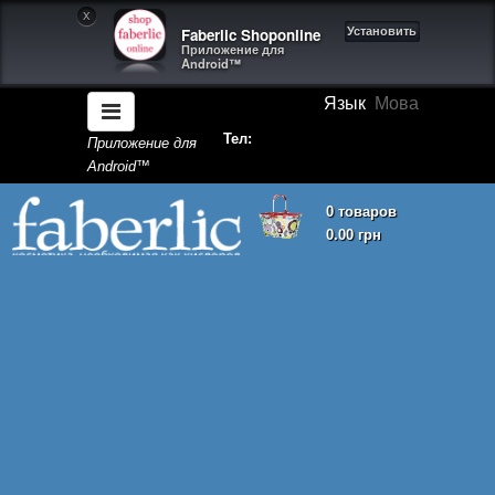
X
Faberlic Shoponline
Установить
Приложение для
Android™
Язык
Мова
Тел:
Приложение для
Android™
0 товаров
0.00 грн
Корзина покупок пуста!