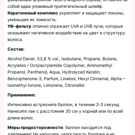
собой едва уловимый притягательный шлейф.
Кератиновый комплекс
укрепляет и защищает локоны,
уменьшая их ломкость.
УФ-фильтр
отлично отражает UVA и UVB лучи, которые
оказывают негативное воздействие на цвет и структуру
волоса.
Состав:
Alcohol Denat. 53,8 % vol., Isobutane, Propane, Butane,
Acrylates / Octylacrylamide Copolymer, Aminomethyl
Рropanol, Panthenol, Aqua, Hydrolyzed Keratin,
Benzophenone-3, Parfum, Linalool, Hexyl Cinnamal, Alpha –
Isomethyl Ionone, Limonene, Citronellol.
Применение:
Интенсивно встряхните баллон, в течение 2-3 секунд.
Нанесите лак с расстояния 30 см у корней или по всей
длине волос.
Меры предосторожности
: баллон находится под
давлением! Не нарушать целостность баллона и не