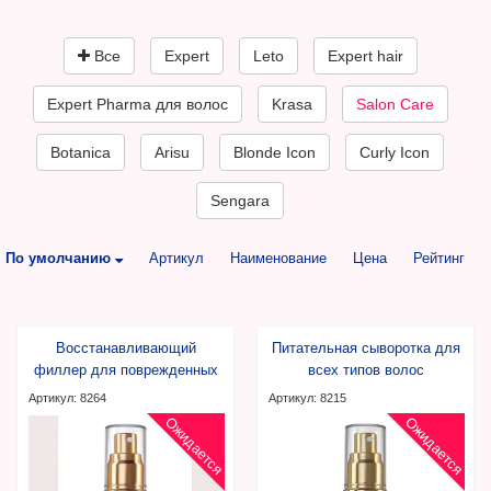
Все
Expert
Leto
Expert hair
Expert Pharma для волос
Krasa
Salon Care
Botanica
Arisu
Blonde Icon
Curly Icon
Sengara
По умолчанию
Артикул
Наименование
Цена
Рейтинг
Восстанавливающий
Питательная сыворотка для
филлер для поврежденных
всех типов волос
волос
Артикул: 8264
Артикул: 8215
Ожидается
Ожидается