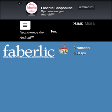
X
Faberlic Shoponline
Установить
Приложение для
Android™
Язык
Мова
Тел:
Приложение для
Android™
0 товаров
0.00 грн
Корзина покупок пуста!