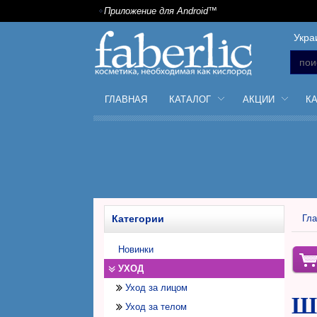
Приложение для Android™
Укра
ГЛАВНАЯ
КАТАЛОГ
АКЦИИ
К
Категории
Гла
Новинки
УХОД
Уход за лицом
Ша
Уход за телом
Дневной крем