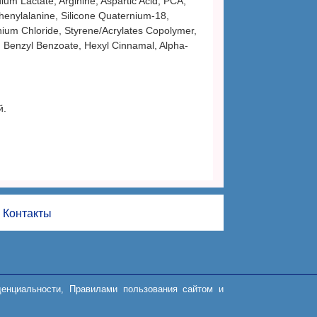
um Lactate, Arginine, Aspartic Acid, PCA,
 Phenylalanine, Silicone Quaternium-18,
nium Chloride, Styrene/Acrylates Copolymer,
A, Benzyl Benzoate, Hexyl Cinnamal, Alpha-
й.
Контакты
иденциальности, Правилами пользования сайтом и