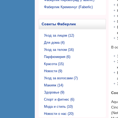
Фаберлик Кременчуг (Faberlic)
Фаберлик Кривой Рог (Faberlic)
Фаберлик Луцк (Faberlic)
Советы Фаберлик
Фаберлик Львов (Faberlic)
Фаберлик Николаев (Faberlic)
Уход за лицом (12)
Фаберлик Никополь (Faberlic)
Для дома (4)
В о
Фаберлик Одесса (Faberlic)
Уход за телом (16)
Фаберлик Полтава (Faberlic)
Парфюмерия (6)
Фаберлик Ровно (Faberlic)
Красота (15)
Фаберлик Сумы (Faberlic)
Новости (9)
Фаберлик Тернополь (Faberlic)
Уход за волосами (7)
Фаберлик Ужгород (Faberlic)
Макияж (14)
Фаберлик Харьков (Faberlic)
Здоровье (9)
Сос
Фаберлик Херсон (Faberlic)
Спорт и фитнес (6)
Aqu
Фаберлик Хмельницкий (Faberlic)
Мода и стиль (10)
Cinc
(Net
Фаберлик Черкассы (Faberlic)
Новости о нас (20)