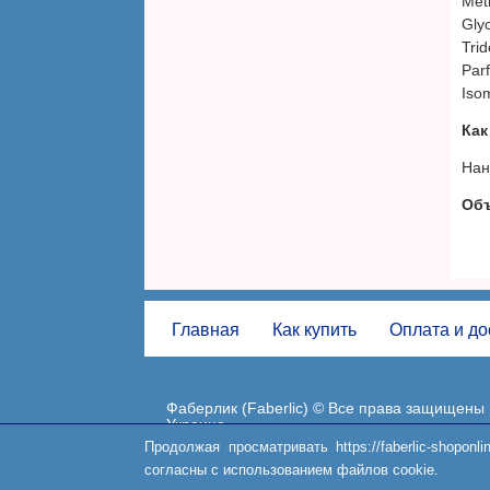
Meth
Фаберлик Чернигов (Faberlic)
Glyc
Фаберлик Черновцы (Faberlic)
Tri
Parf
Iso
Как
Нан
Об
Главная
Как купить
Оплата и до
Фаберлик (Faberlic) © Все права защищены
Украина
Продолжая просматривать https://faberlic-shop
согласны с использованием файлов cookie.