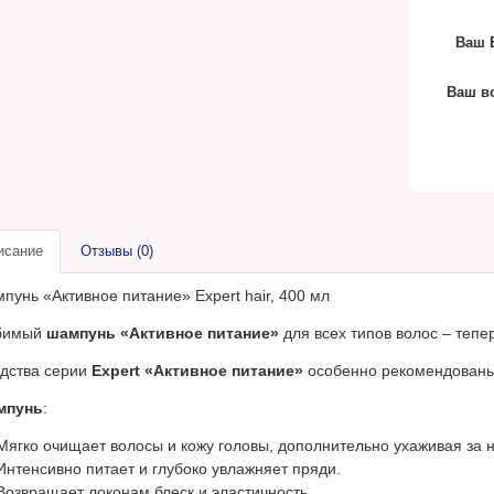
Ваш E
Ваш в
исание
Отзывы (0)
пунь «Активное питание» Expert hair, 400 мл
бимый
шампунь «Активное питание»
для всех типов волос
– тепе
дства серии
Expert «Активное питание»
особенно рекомендованы 
мпунь
:
Мягко очищает волосы и кожу головы, дополнительно ухаживая за 
Интенсивно питает и глубоко увлажняет пряди.
Возвращает локонам блеск и эластичность.