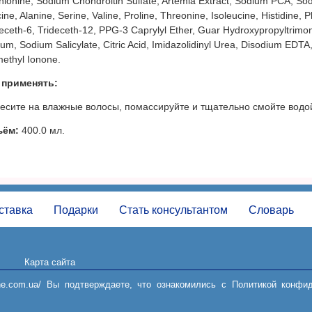
ionine, Sodium Chondroitin Sulfate, Artemia Extract, Sodium PCA, Sodi
ine, Alanine, Serine, Valine, Proline, Threonine, Isoleucine, Histidine,
deceth-6, Trideceth-12, PPG-3 Caprylyl Ether, Guar Hydroxypropyltrimo
um, Sodium Salicylate, Citric Acid, Imidazolidinyl Urea, Disodium EDT
methyl Ionone.
 применять:
есите на влажные волосы, помассируйте и тщательно смойте водо
ъём:
400.0 мл.
ставка
Подарки
Стать консультантом
Словарь
Карта сайта
Пользовательское соглашение
online.com.ua/ Вы подтверждаете, что ознакомились с Политикой конф