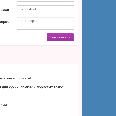
-Mail
опрос
Задать вопрос
рь в мегаформате!
для сухих, ломких и пористых волос.
ними.