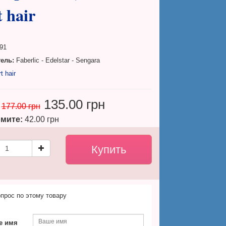
 hair
91
ель:
Faberlic - Edelstar - Sengara
t hair
135.00 грн
177.00 грн
мите:
42.00 грн
прос по этому товару
е имя