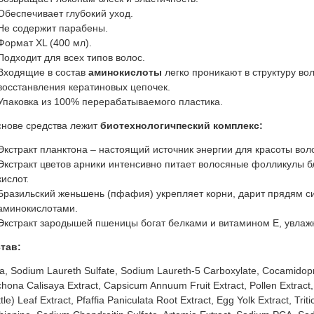
Обеспечивает глубокий уход.
Не содержит парабены.
Формат XL (400 мл).
Подходит для всех типов волос.
Входящие в состав
аминокислоты
легко проникают в структуру вол
восстанвления кератиновых цепочек.
Упаковка из 100% перерабатываемого пластика.
снове средства лежит
биотехнологичпеский комплекс:
Экстракт планктона – настоящий источник энергии для красоты вол
Экстракт цветов арники интенсивно питает волосяные фолликулы 
кислот.
Бразильский женьшень (пфафия) укрепляет корни, дарит прядям с
аминокислотами.
Экстракт зародышей пшеницы богат белками и витамином Е, увлажн
тав:
a, Sodium Laureth Sulfate, Sodium Laureth-5 Carboxylate, Cocamidopro
hona Calisaya Extract, Capsicum Annuum Fruit Extract, Pollen Extract,
tle) Leaf Extract, Pfaffia Paniculata Root Extract, Egg Yolk Extract, Tr