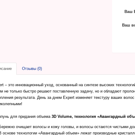
Ваш E
Ваш в
исание
Отзывы (0)
ert – это инновационный уход, основанный на синтезе высоких технолог
ии не только быстро решают поставленную задачу, но и обладают прол
пления результата. День за днем Expert изменяет текстуру ваших волос 
иколепными!
пунь для придания объема
3D Volumе,
технология «Авангардный объ
Бережно очищает волосы и кожу головы, и волосы остаются чистыми до
В основе технологии «Авангардный объем» лежат производные кристалл