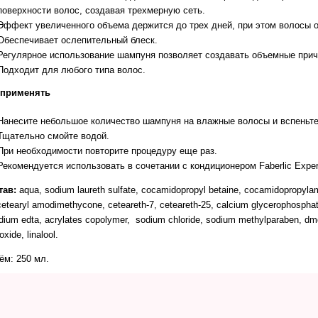
поверхности волос, создавая трехмерную сеть.
Эффект увеличенного объема держится до трех дней, при этом волосы 
Обеспечивает ослепительный блеск.
Регулярное использование шампуня позволяет создавать объемные прич
Подходит для любого типа волос.
 применять
Нанесите небольшое количество шампуня на влажные волосы и вспеньте
Тщательно смойте водой.
При необходимости повторите процедуру еще раз.
Рекомендуется использовать в сочетании с кондиционером Faberlic Expert
тав:
aqua, sodium laureth sulfate, cocamidopropyl betaine, cocamidopropylamine
cetearyl amodimethycone, ceteareth-7, ceteareth-25, calcium glycerophosphat
dium edta, acrylates copolymer, sodium chloride, sodium methylparaben, dmdm
oxide, linalool.
ём: 250 мл.