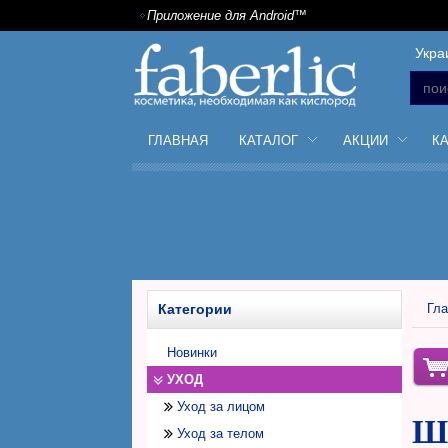
Приложение для Android™
Укра
ГЛАВНАЯ
КАТАЛОГ
АКЦИИ
К
Категории
Гла
Новинки
УХОД
Уход за лицом
Ш
Уход за телом
Дневной крем