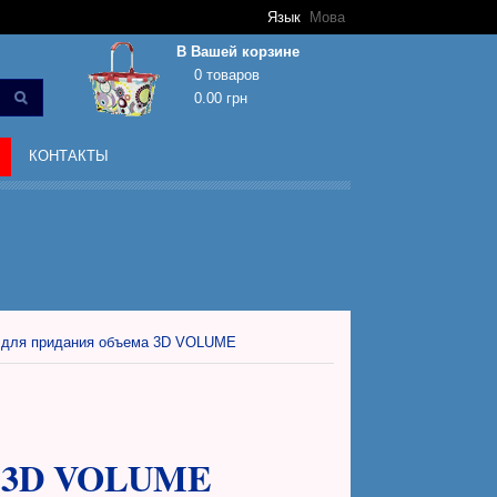
Язык
Мова
В Вашей корзине
0 товаров
0.00 грн
Корзина покупок пуста!
КОНТАКТЫ
для придания объема 3D VOLUME
а 3D VOLUME