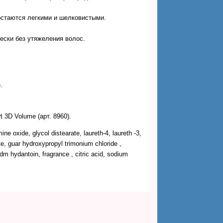
остаются легкими и шелковистыми.
ески без утяжеления волос.
.
 3D Volume (арт. 8960).
 oxide, glycol distearate, laureth-4, laureth -3,
e, guar hydroxypropyl trimonium chloride ,
 hydantoin, fragrance , citric aсid, sodium