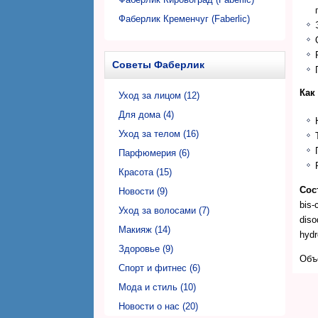
Фаберлик Кременчуг (Faberlic)
Фаберлик Кривой Рог (Faberlic)
Фаберлик Луцк (Faberlic)
Советы Фаберлик
Фаберлик Львов (Faberlic)
Как
Фаберлик Николаев (Faberlic)
Уход за лицом (12)
Фаберлик Никополь (Faberlic)
Для дома (4)
Фаберлик Одесса (Faberlic)
Уход за телом (16)
Фаберлик Полтава (Faberlic)
Парфюмерия (6)
Фаберлик Ровно (Faberlic)
Красота (15)
Сос
Фаберлик Сумы (Faberlic)
Новости (9)
bis-
Фаберлик Тернополь (Faberlic)
Уход за волосами (7)
diso
Фаберлик Ужгород (Faberlic)
Макияж (14)
hydr
Фаберлик Харьков (Faberlic)
Здоровье (9)
Объ
Фаберлик Херсон (Faberlic)
Спорт и фитнес (6)
Фаберлик Хмельницкий (Faberlic)
Мода и стиль (10)
Фаберлик Черкассы (Faberlic)
Новости о нас (20)