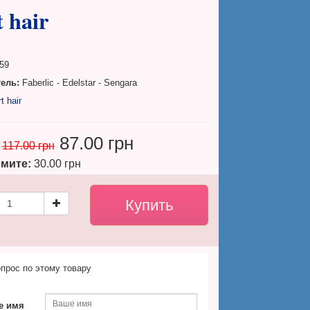
 hair
59
ель:
Faberlic - Edelstar - Sengara
t hair
87.00 грн
117.00 грн
мите:
30.00 грн
прос по этому товару
е имя