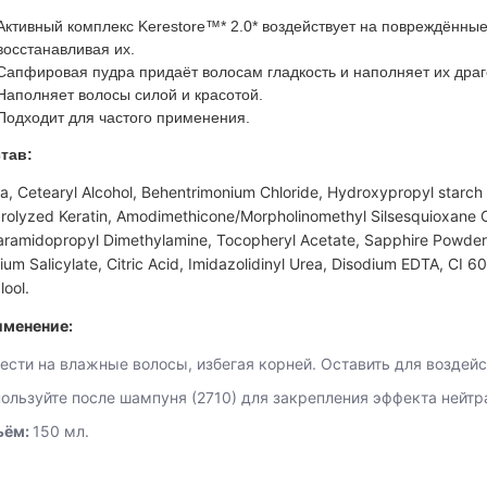
Активный комплекс Kerestore™* 2.0* воздействует на повреждённые
восстанавливая их.
Сапфировая пудра придаёт волосам гладкость и наполняет их дра
Наполняет волосы силой и красотой.
Подходит для частого применения.
тав:
a, Cetearyl Alcohol, Behentrimonium Chloride, Hydroxypropyl star
rolyzed Keratin, Amodimethicone/Morpholinomethyl Silsesquioxane C
aramidopropyl Dimethylamine, Tocopheryl Acetate, Sapphire Powder,
ium Salicylate, Citric Acid, Imidazolidinyl Urea, Disodium EDTA, CI 
lool.
менение:
ести на влажные волосы, избегая корней. Оставить для воздейс
ользуйте после шампуня (2710) для закрепления эффекта нейтр
ъём:
150 мл.