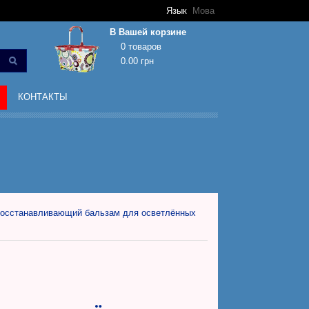
Язык
Мова
В Вашей корзине
0 товаров
0.00 грн
Корзина покупок пуста!
КОНТАКТЫ
осстанавливающий бальзам для осветлённых