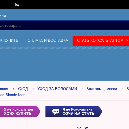
Тел:
ина
АК КУПИТЬ
ОПЛАТА И ДОСТАВКА
СТАТЬ КОНСУЛЬТАНТОМ
вная
УХОД
УХОД ЗА ВОЛОСАМИ
Бальзамы, маски
В
ос Blonde Icon