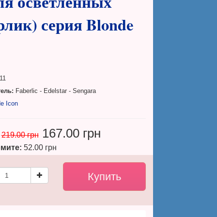
ля осветлённых
ерлик) серия Blonde
11
ель:
Faberlic - Edelstar - Sengara
e Icon
167.00 грн
219.00 грн
мите:
52.00 грн