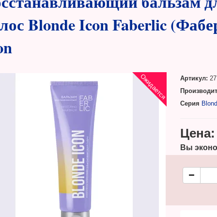
сстанавливающий бальзам д
лос Blonde Icon Faberlic (Фаб
on
Ожидается
Артикул:
27
Производит
Серия
Blond
Цена:
Вы эконо