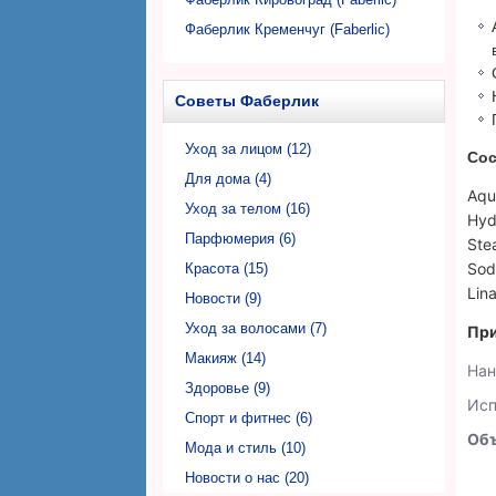
Фаберлик Кременчуг (Faberlic)
Фаберлик Кривой Рог (Faberlic)
Фаберлик Луцк (Faberlic)
Советы Фаберлик
Фаберлик Львов (Faberlic)
Фаберлик Николаев (Faberlic)
Уход за лицом (12)
Сос
Фаберлик Никополь (Faberlic)
Для дома (4)
Aqu
Фаберлик Одесса (Faberlic)
Уход за телом (16)
Hyd
Фаберлик Полтава (Faberlic)
Парфюмерия (6)
Ste
Sod
Фаберлик Ровно (Faberlic)
Красота (15)
Lina
Фаберлик Сумы (Faberlic)
Новости (9)
Фаберлик Тернополь (Faberlic)
Уход за волосами (7)
При
Фаберлик Ужгород (Faberlic)
Макияж (14)
Нан
Фаберлик Харьков (Faberlic)
Здоровье (9)
Исп
Фаберлик Херсон (Faberlic)
Спорт и фитнес (6)
Об
Фаберлик Хмельницкий (Faberlic)
Мода и стиль (10)
Фаберлик Черкассы (Faberlic)
Новости о нас (20)