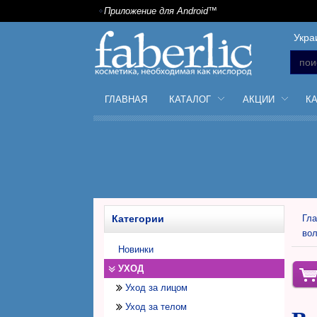
Приложение для Android™
Укра
ГЛАВНАЯ
КАТАЛОГ
АКЦИИ
К
Категории
Гла
вол
Новинки
УХОД
Уход за лицом
Уход за телом
Дневной крем