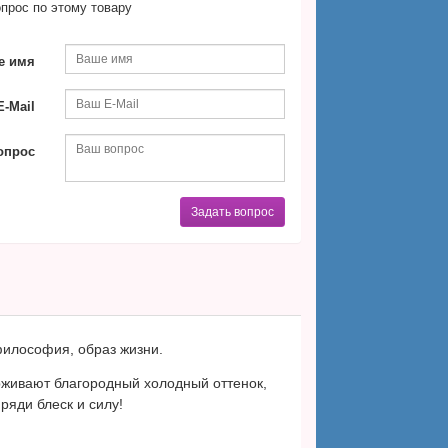
прос по этому товару
е имя
-Mail
опрос
Задать вопрос
философия, образ жизни.
рживают благородный холодный оттенок,
яди блеск и силу!