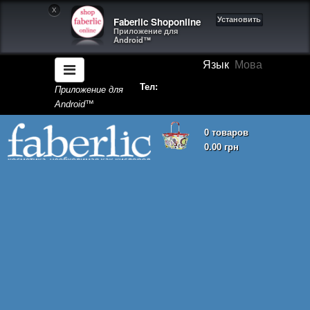
X
Faberlic Shoponline
Установить
Приложение для
Android™
Язык
Мова
Тел:
Приложение для
Android™
0 товаров
0.00 грн
Корзина покупок пуста!