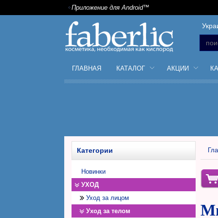
Приложение для Android™
Укра
ГЛАВНАЯ
КАТАЛОГ
АКЦИИ
К
Категории
Гла
Новинки
УХОД
Уход за лицом
Мы
Уход за телом
Дневной крем