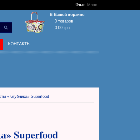
Язык
Мова
В Вашей корзине
0 товаров
0.00 грн
Корзина покупок пуста!
КОНТАКТЫ
оты «Клубника» Superfood
» Superfood