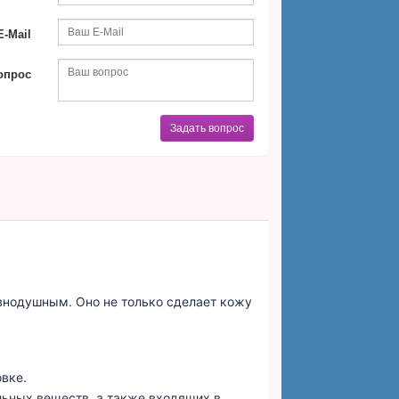
-Mail
опрос
Задать вопрос
внодушным. Оно не только сделает кожу
овке.
льных веществ, а также входящих в