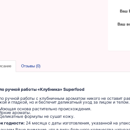
Ваш E
Ваш в
исание
Отзывы (0)
о ручной работы «Клубника» Superfood
о ручной работы с клубничным ароматом никого не оставит ра
кой и гладкой, но и беспечит деликатный уход за лицом и телом.
Моющая основа растительно происхождения.
Яркие ароматы.
Деликатные формулы не сушат кожу.
к годности:
24 месяца с даты изготовления, указанной на упак
ащаем Ваше внимание, что в виду большого количества натура