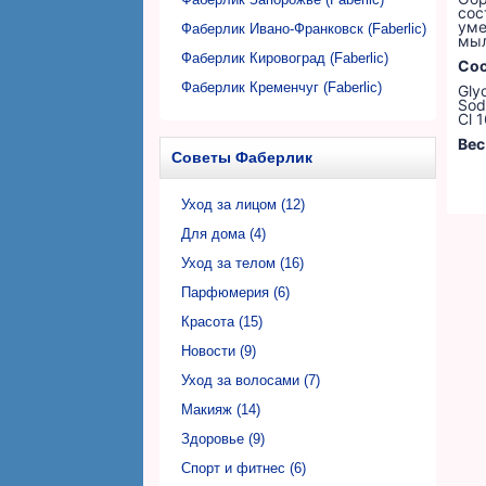
сос
уме
Фаберлик Ивано-Франковск (Faberlic)
мыл
Фаберлик Кировоград (Faberlic)
Сос
Фаберлик Кременчуг (Faberlic)
Gly
Sod
Фаберлик Кривой Рог (Faberlic)
Cl 
Вес
Фаберлик Луцк (Faberlic)
Советы Фаберлик
Фаберлик Львов (Faberlic)
Фаберлик Николаев (Faberlic)
Уход за лицом (12)
Фаберлик Никополь (Faberlic)
Для дома (4)
Фаберлик Одесса (Faberlic)
Уход за телом (16)
Фаберлик Полтава (Faberlic)
Парфюмерия (6)
Фаберлик Ровно (Faberlic)
Красота (15)
Фаберлик Сумы (Faberlic)
Новости (9)
Фаберлик Тернополь (Faberlic)
Уход за волосами (7)
Фаберлик Ужгород (Faberlic)
Макияж (14)
Фаберлик Харьков (Faberlic)
Здоровье (9)
Фаберлик Херсон (Faberlic)
Спорт и фитнес (6)