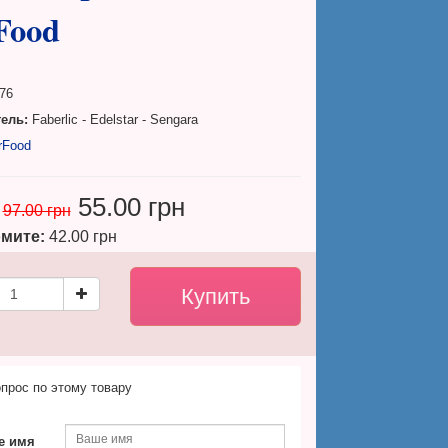
Food
76
ель:
Faberlic - Edelstar - Sengara
rFood
55.00 грн
97.00 грн
мите:
42.00 грн
прос по этому товару
е имя