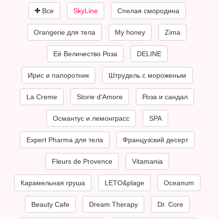
Все
SkyLine
Спелая смородина
Orangerie для тела
My honey
Zima
Её Величество Роза
DELINE
Ирис и папоротник
Штрудель с мороженым
La Creme
Storie d'Amore
Роза и cандал
Османтус и лемонграсс
SPA
Expert Pharma для тела
Французский десерт
Fleurs de Provence
Vitamania
Карамельная груша
LETO&plage
Oceanum
Beauty Cafe
Dream Therapy
Dr. Core