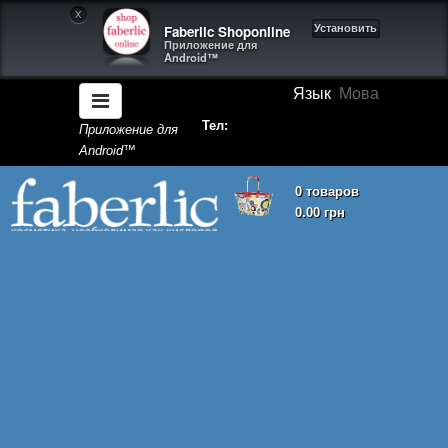
X
Faberlic Shoponline
Установить
Приложение для
Android™
Язык
Мова
Тел:
Приложение для
Android™
0 товаров
0.00 грн
Корзина покупок пуста!