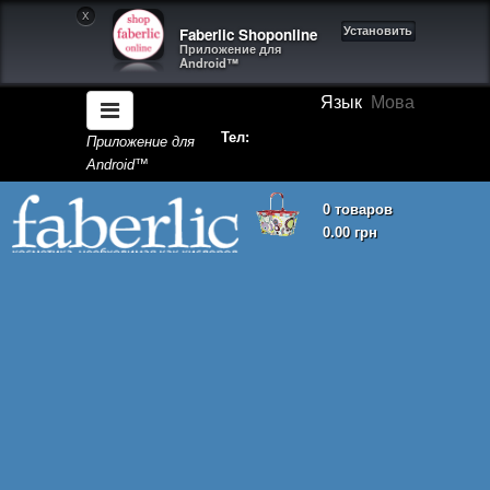
X
Faberlic Shoponline
Установить
Приложение для
Android™
Язык
Мова
Тел:
Приложение для
Android™
0 товаров
0.00 грн
Корзина покупок пуста!