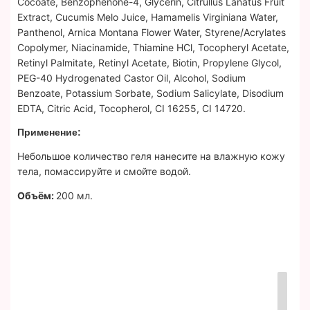
Cocoate, Benzophenone-4, Glycerin, Citrullus Lanatus Fruit
Extract, Cucumis Melo Juice, Hamamelis Virginiana Water,
Panthenol, Arnica Montana Flower Water, Styrene/Acrylates
Copolymer, Niacinamide, Thiamine HCl, Tocopheryl Acetate,
Retinyl Palmitate, Retinyl Acetate, Biotin, Propylene Glycol,
PEG-40 Hydrogenated Castor Oil, Alcohol, Sodium
Benzoate, Potassium Sorbate, Sodium Salicylate, Disodium
EDTA, Citric Acid, Tocopherol, CI 16255, CI 14720.
Применение:
Небольшое количество геля нанесите на влажную кожу
тела, помассируйте и смойте водой.
Объём:
200 мл.