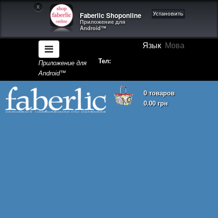
X
Faberlic Shoponline
Установить
Приложение для
Android™
Язык
Мова
Тел:
Приложение для
Android™
0 товаров
0.00 грн
Корзина покупок пуста!