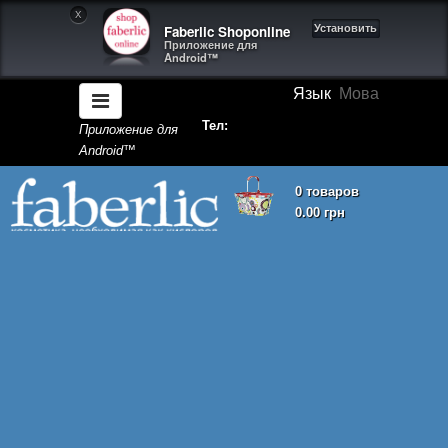
X
Faberlic Shoponline
Установить
Приложение для
Android™
Язык
Мова
Тел:
Приложение для
Android™
0 товаров
0.00 грн
Корзина покупок пуста!