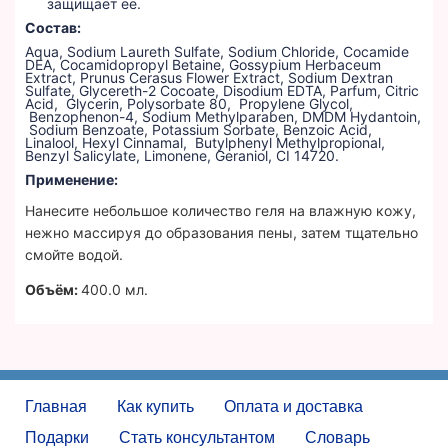
защищает ее.
Состав:
Aqua, Sodium Laureth Sulfate, Sodium Chloride, Cocamide
DEA, Cocamidopropyl Betaine, Gossypium Herbaceum
Extract, Prunus Cerasus Flower Extract, Sodium Dextran
Sulfate, Glycereth-2 Cocoate, Disodium EDTA, Parfum, Citric
Acid, Glycerin, Polysorbate 80, Propylene Glycol,
Benzophenon-4, Sodium Methylparaben, DMDM Нydantoin,
Sodium Benzoate, Potassium Sorbate, Benzoic Аcid,
Linalool, Hexyl Cinnamal, Butylphenyl Мethylpropional,
Benzyl Salicylate, Limonene, Geraniol, CI 14720.
Применение:
Нанесите небольшое количество геля на влажную кожу,
нежно массируя до образования пены, затем тщательно
смойте водой.
Объём:
400.0 мл.
Главная
Как купить
Оплата и доставка
Подарки
Стать консультантом
Словарь