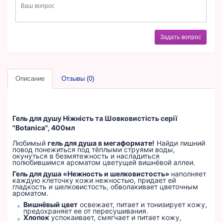
Задать вопрос
Описание
Отзывы (0)
Гель для душу Ніжність та Шовковистість серії
"Botanica", 400мл
Любимый
гель для душа в мегаформате!
Найди лишний
повод понежиться под тёплыми струями воды,
окунуться в безмятежность и насладиться
полюбившимся ароматом цветущей вишнёвой аллеи.
Гель для душа «Нежность и шелковистость»
наполняет
каждую клеточку кожи нежностью, придает ей
гладкость и шелковистость, обволакивает цветочным
ароматом.
Вишнёвый цвет
освежает, питает и тонизирует кожу,
предохраняет ее от пересушивания.
Хлопок
успокаивает, смягчает и питает кожу,