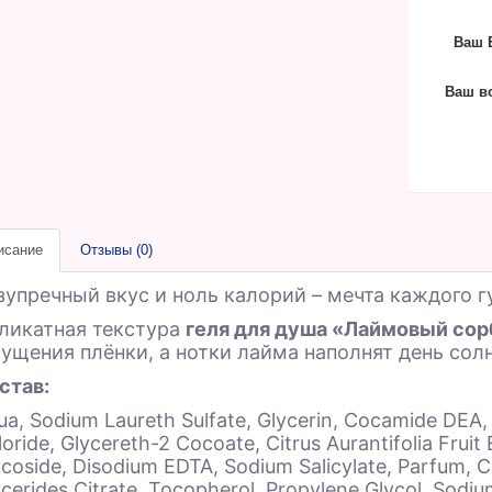
Ваш E
Ваш в
исание
Отзывы (0)
зупречный вкус и ноль калорий – мечта каждого г
ликатная текстура
геля для душа «Лаймовый сор
ущения плёнки, а нотки лайма наполнят день сол
став:
ua, Sodium Laureth Sulfate, Glycerin, Cocamide DEA
oride, Glycereth-2 Cocoate, Citrus Aurantifolia Fruit
ucoside, Disodium EDTA, Sodium Salicylate, Parfum, C
ycerides Citrate, Tocopherol, Propylene Glycol, Sod