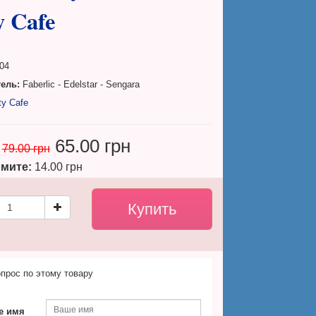
y Cafe
04
ель:
Faberlic - Edelstar - Sengara
ty Cafe
65.00 грн
79.00 грн
мите:
14.00 грн
прос по этому товару
е имя