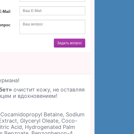
-Mail
опрос
Задать вопрос
урмана!
бет»
очистит кожу, не оставляя
нцем и вдохновением!
, Cocamidopropyl Betaine, Sodium
 Extract, Glyceryl Oleate, Coco-
itric Acid, Hydrogenated Palm
ium Benzoate, Benzophenon-4,