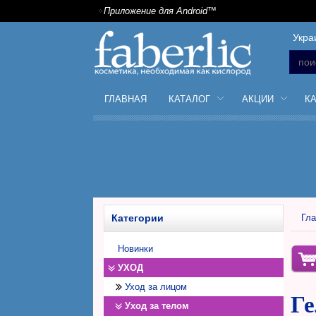
Приложение для Android™
Укра
ГЛАВНАЯ
КАТАЛОГ
АКЦИИ
К
Категории
Гла
Новинки
УХОД
Уход за лицом
Ге
Уход за телом
Дневной крем