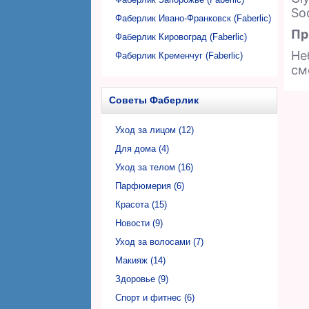
Sod
Фаберлик Ивано-Франковск (Faberlic)
Пр
Фаберлик Кировоград (Faberlic)
Не
Фаберлик Кременчуг (Faberlic)
см
Фаберлик Кривой Рог (Faberlic)
Фаберлик Луцк (Faberlic)
Советы Фаберлик
Фаберлик Львов (Faberlic)
Фаберлик Николаев (Faberlic)
Уход за лицом (12)
Фаберлик Никополь (Faberlic)
Для дома (4)
Фаберлик Одесса (Faberlic)
Уход за телом (16)
Фаберлик Полтава (Faberlic)
Парфюмерия (6)
Фаберлик Ровно (Faberlic)
Красота (15)
Фаберлик Сумы (Faberlic)
Новости (9)
Фаберлик Тернополь (Faberlic)
Уход за волосами (7)
Фаберлик Ужгород (Faberlic)
Макияж (14)
Фаберлик Харьков (Faberlic)
Здоровье (9)
Фаберлик Херсон (Faberlic)
Спорт и фитнес (6)