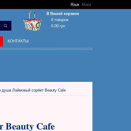
Язык
Мова
В Вашей корзине
0 товаров
0.00 грн
Корзина покупок пуста!
КОНТАКТЫ
я душа Лаймовый сорбет Beauty Cafe
 Beauty Cafe