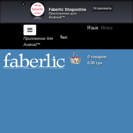
X
Faberlic Shoponline
Установить
Приложение для
Android™
Язык
Мова
Тел:
Приложение для
Android™
0 товаров
0.00 грн
Корзина покупок пуста!