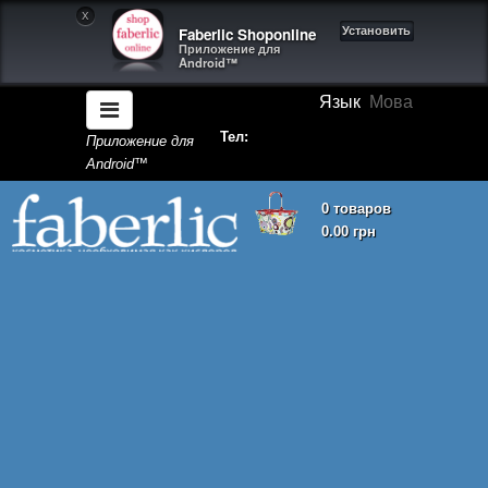
X
Faberlic Shoponline
Установить
Приложение для
Android™
Язык
Мова
Тел:
Приложение для
Android™
0 товаров
0.00 грн
Корзина покупок пуста!