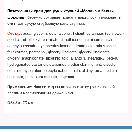
Питательный крем для рук и ступней «Малина и белый
шоколад»
бережно сохраняет красоту ваших рук, увлажняет и
смягчает сухую огрубевшую кожу ступней.
Состав:
aqua, glycerin, cetyl alcohol, helianthus annuus (sunflower)
seed oil, ethylhexyl palmitate, dimethicone, aluminum starch
octenylsuccinate, cyclopentasiloxane, stearic acid, rubus idaeus
fruit extract, panthenol, glyceryl linoleate, glyceryl linolenate,
glyceryl arachidonate, nicotinic acid, allantoin, steareth-2, peg-40
hydrogenated castor oil, carbomer, triethanolamine, bht, disodium
edta, methylparaben, propylparaben, imidazolidinyl urea, sodium
benzoate, potassium sorbate, fragrance.
Применение:
Нанесите крем на чистую кожу рук и ступней
лёгкими массирующими движениями.
Объём:
75 мл.