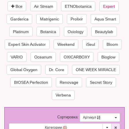
Все
Air Stream
ETNObotanica
Expert
Garderica
Matrigenic
Prolixir
Aqua Smart
Platinum
Botanica
Oxiology
Beautylab
Expert Skin Activator
Weekend
iSeul
Bloom
VARIO
Oceanum
OXICARBOXY
Bioglow
Global Oxygen
Dr. Core
ONE WEEK MIRACLE
BIOSEA Perfection
Renovage
Secret Story
Verbena
Сортировка:
Артикул
Категории
(0)