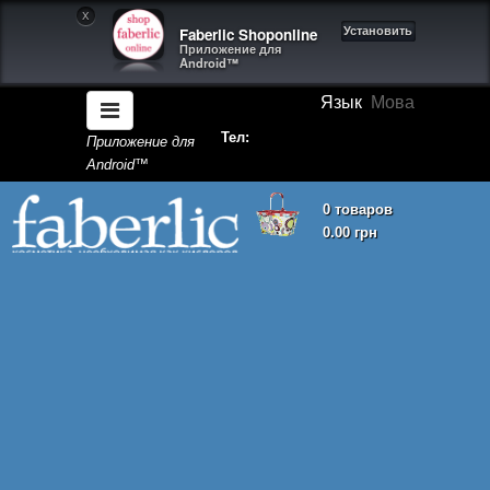
X
Faberlic Shoponline
Установить
Приложение для
Android™
Язык
Мова
Тел:
Приложение для
Android™
0 товаров
0.00 грн
Корзина покупок пуста!