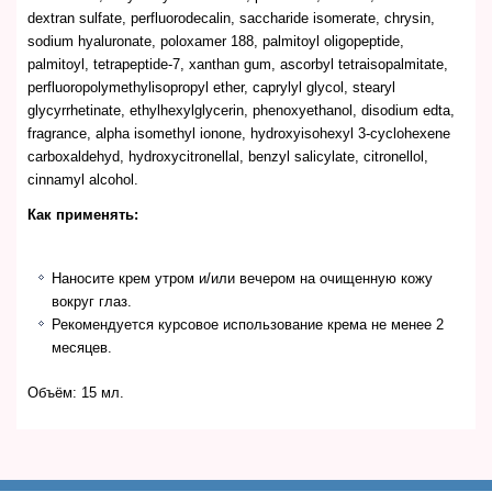
dextran sulfate, perfluorodecalin, saccharide isomerate, chrysin,
sodium hyaluronate, poloxamer 188, palmitoyl oligopeptide,
palmitoyl, tetrapeptide-7, xanthan gum, ascorbyl tetraisopalmitate,
perfluoropolymethylisopropyl ether, caprylyl glycol, stearyl
glycyrrhetinate, ethylhexylglycerin, phenoxyethanol, disodium edta,
fragrance, alpha isomethyl ionone, hydroxyisohexyl 3-cyclohexene
carboxaldehyd, hydroxycitronellal, benzyl salicylate, citronellol,
cinnamyl alcohol.
Как применять:
Наносите крем утром и/или вечером на очищенную кожу
вокруг глаз.
Рекомендуется курсовое использование крема не менее 2
месяцев.
Объём: 15 мл.