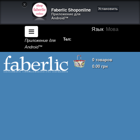
X
Faberlic Shoponline
Установить
Приложение для
Android™
Язык
Мова
Тел:
Приложение для
Android™
0 товаров
0.00 грн
Корзина покупок пуста!