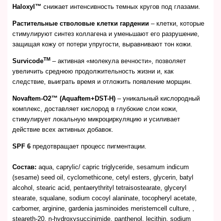
Haloxyl™
снижает интенсивность темных кругов под глазами.
Растительные стволовые клетки гардении
– клетки, которые
стимулируют синтез коллагена и уменьшают его разрушение,
защищая кожу от потери упругости, выравнивают тон кожи.
TM
Survicode
– активная «молекула вечности», позволяет
увеличить среднюю продолжительность жизни и, как
следствие, выиграть время и отложить появление морщин.
Novaftem-O2™ (Aquaftem+DST-H)
– уникальный кислородный
комплекс, доставляет кислород в глубокие слои кожи,
стимулирует локальную микроциркуляцию и усиливает
действие всех активных добавок.
SPF 6
предотвращает процесс пигментации.
Состав:
aqua, caprylic/ capric triglyceride, sesamum indicum
(sesame) seed oil, cyclomethicone, cetyl esters, glycerin, batyl
alcohol, stearic acid, pentaerythrityl tetraisostearate, glyceryl
stearate, squalane, sodium cocoyl alaninate, tocopheryl acetate,
carbomer, arginine, gardenia jasminoides meristemcell culture, ,
steareth-20, n-hydroxysuccinimide, panthenol, lecithin, sodium