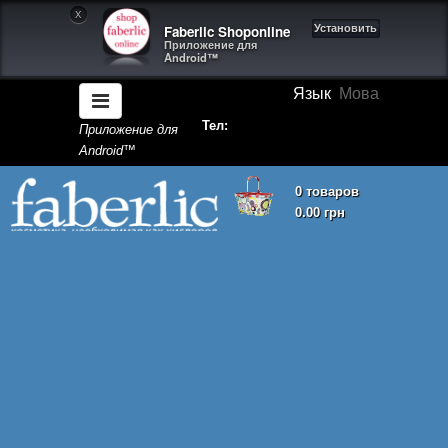
X
Faberlic Shoponline
Установить
Приложение для
Android™
Язык
Мова
Тел:
Приложение для
Android™
0 товаров
0.00 грн
Корзина покупок пуста!