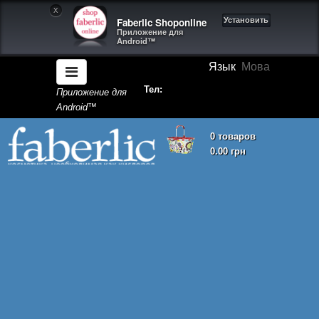
X
Faberlic Shoponline
Установить
Приложение для
Android™
Язык
Мова
Тел:
Приложение для
Android™
0 товаров
0.00 грн
Корзина покупок пуста!