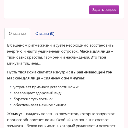
Задать вопрос
Описание
Отзывы (0)
В бешеном ритме жизни и суете необходимо восстановить
энергию и найти уединённый островок.
Маска для лица
–
твой оазис красоты, гармонии и наслаждения. Это твоя
минутка тишины...
Пусть твоя кожа светится изнутри с
выравнивающей тон
маской для лица «Сияние» с жемчугом
:
устраняет признаки усталости кожи;
возвращает здоровый вид;
борется с тусклостью;
обеспечивает нежное сияние.
Жемчуг
– кладезь полезных элементов, которые запускают
процесс обновления кожи. Особый компонент в составе
жемчуга – белок конхиолин, который увлажняет и освежает