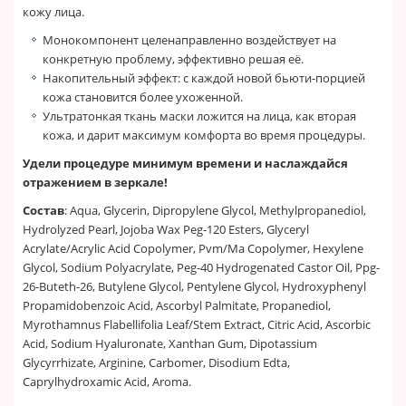
кожу лица.
Монокомпонент целенаправленно воздействует на
конкретную проблему, эффективно решая её.
Накопительный эффект: с каждой новой бьюти-порцией
кожа становится более ухоженной.
Ультратонкая ткань маски ложится на лица, как вторая
кожа, и дарит максимум комфорта во время процедуры.
Удели процедуре минимум времени и наслаждайся
отражением в зеркале!
Состав
: Aqua, Glycerin, Dipropylene Glycol, Methylpropanediol,
Hydrolyzed Pearl, Jojoba Wax Peg-120 Esters, Glyceryl
Acrylate/Acrylic Acid Copolymer, Pvm/Ma Copolymer, Hexylene
Glycol, Sodium Polyacrylate, Peg-40 Hydrogenated Castor Oil, Ppg-
26-Buteth-26, Butylene Glycol, Pentylene Glycol, Hydroxyphenyl
Propamidobenzoic Acid, Ascorbyl Palmitate, Propanediol,
Myrothamnus Flabellifolia Leaf/Stem Extract, Citric Acid, Ascorbic
Acid, Sodium Hyaluronate, Xanthan Gum, Dipotassium
Glycyrrhizate, Arginine, Carbomer, Disodium Edta,
Caprylhydroxamic Acid, Aroma.