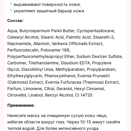
выравнивают поверхность кожи;
укрепляют защитный барьер кожи.
Состав:
Aqua, Butyrospermum Parkii Butter, Cyclopentasiloxane,
Cetearyl Alcohol, Stearic Acid, Palmitic Acid, Steareth-2,
Niacinamide, Allantoin, Verbena Officinalis Extract,
Perfluorodecalin, Poloxamer 188,
Polyperfluoromethylisopropyl Ether, Sodium Dextran Sulfate,
Carbomer, Triethanolamine, Disodium EDTA, Propylene
Glycol, Diazolidinyl Urea, Methylparaben, Propylparaben,
Ethylhexylglycerin, Phenoxyethanol, Evernia Prunastri
(Oakmoss) Extract, Evernia Furfuracea (Treemoss) Extract,
Parfum, Limonene, Citral, Geraniol, Hexyl Cinnamal,
Citronellol, Linalool, Benzyl Alcohol, CI 14720.
Применение:
Нанесите маску на очищенную сухую кожу лица,
избегая области вокруг глаз. Через 10-15 минут смойте
теплой водой. Для более интенсивного ухода