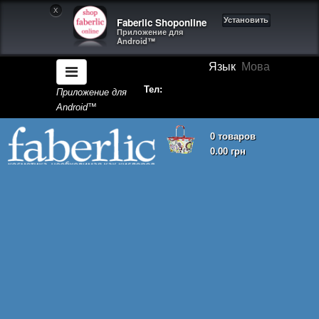
X
Faberlic Shoponline
Установить
Приложение для
Android™
Язык
Мова
Тел:
Приложение для
Android™
0 товаров
0.00 грн
Корзина покупок пуста!