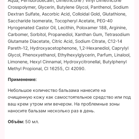
Aqua, Perfluorodecalin, Dimethicone / Vinyl Dimethicone
Crosspolymer, Glycerin, Butylene Glycol, Panthenol, Sodium
Dextran Sulfate, Ascorbic Acid, Colloidal Gold, Glutathione,
Saccharide Isomerate, Tocopheryl Acetate, PEG-40
Hyrogenated Castor Oil, Lecithin, Poloxamer 188, Arginine,
Carbomer, Sorbitol, Propanediol, Xanthan Gum, Tetrasodium
Glutamate Diacetate, Citric Acid, Sodium Citrate, C12-14
Pareth-12, Hydroxyacetophenone, 1,2-Hexanediol, Caprylyl
Glycol, Phenoxyethanol, Ethylhexylglycerin, Parfum, Linalool,
Limonene, Hexyl Cinnamal, Hydroxycitronellal, Butylphenyl
Methyl Propional, CI 16255, CI 42090.
Применение:
Небольшое количество бальзама нанесите на
очищенную кожу как самостоятельное средство или под
ваш крем утром или вечером. На проблемные зоны
наносите бальзам несколько раз в день.
Объём:
50 мл.