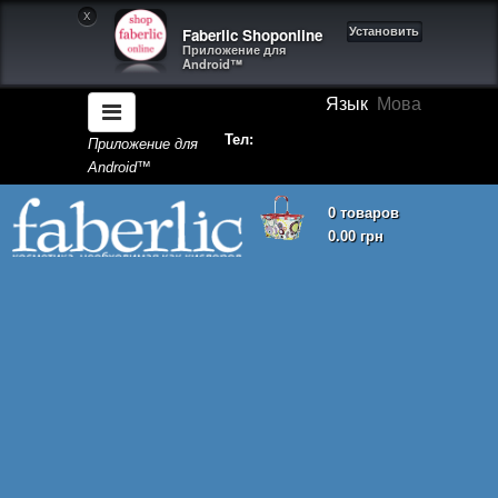
X
Faberlic Shoponline
Установить
Приложение для
Android™
Язык
Мова
Тел:
Приложение для
Android™
0 товаров
0.00 грн
Корзина покупок пуста!