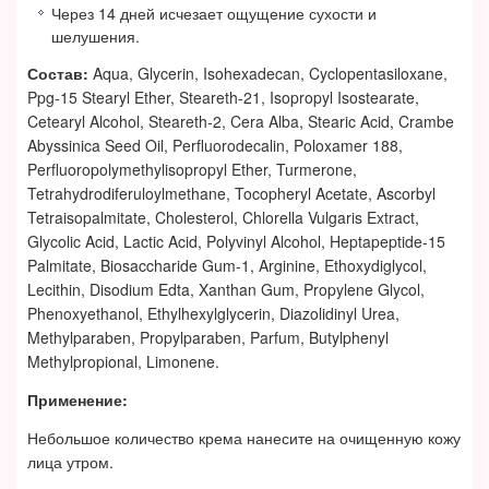
Через 14 дней исчезает ощущение сухости и
шелушения.
Состав:
Aqua, Glycerin, Isohexadecan, Cyclopentasiloxane,
Ppg-15 Stearyl Ether, Steareth-21, Isopropyl Isostearate,
Cetearyl Alcohol, Steareth-2, Cera Alba, Stearic Acid, Crambe
Abyssinica Seed Oil, Perfluorodecalin, Poloxamer 188,
Perfluoropolymethylisopropyl Ether, Turmerone,
Tetrahydrodiferuloylmethane, Tocopheryl Acetate, Ascorbyl
Tetraisopalmitate, Cholesterol, Chlorella Vulgaris Extract,
Glycolic Acid, Lactic Acid, Polyvinyl Alcohol, Heptapeptide-15
Palmitate, Biosaccharide Gum-1, Arginine, Ethoxydiglycol,
Lecithin, Disodium Edta, Xanthan Gum, Propylene Glycol,
Phenoxyethanol, Ethylhexylglycerin, Diazolidinyl Urea,
Methylparaben, Propylparaben, Parfum, Butylphenyl
Methylpropional, Limonene.
Применение:
Небольшое количество крема нанесите на очищенную кожу
лица утром.