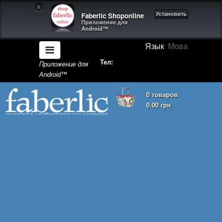
X
Faberlic Shoponline
Установить
Приложение для
Android™
Язык
Мова
Тел:
Приложение для
Android™
0 товаров
0.00 грн
Корзина покупок пуста!