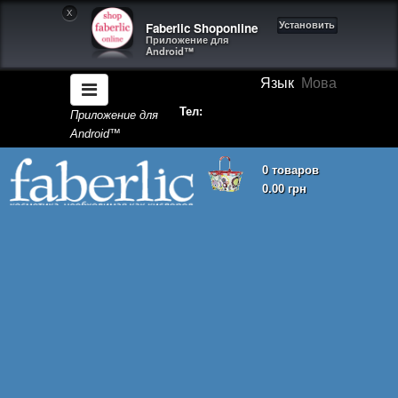
X
Faberlic Shoponline
Установить
Приложение для
Android™
Язык
Мова
Тел:
Приложение для
Android™
0 товаров
0.00 грн
Корзина покупок пуста!