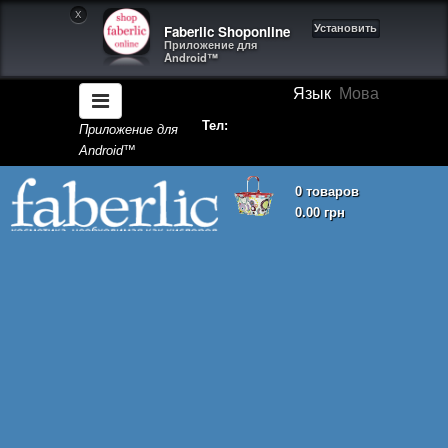
X
Faberlic Shoponline
Установить
Приложение для
Android™
Язык
Мова
Тел:
Приложение для
Android™
0 товаров
0.00 грн
Корзина покупок пуста!