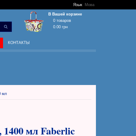
Язык
Мова
В Вашей корзине
0 товаров
0.00 грн
Корзина покупок пуста!
КОНТАКТЫ
0 мл
1400 мл Faberlic