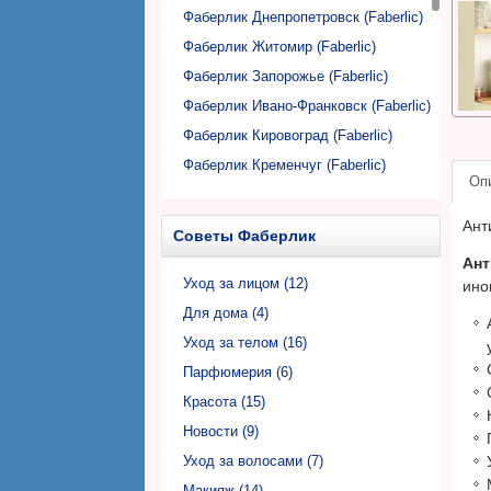
Фаберлик Днепропетровск (Faberlic)
Фаберлик Житомир (Faberlic)
Фаберлик Запорожье (Faberlic)
Фаберлик Ивано-Франковск (Faberlic)
Фаберлик Кировоград (Faberlic)
Фаберлик Кременчуг (Faberlic)
Оп
Фаберлик Кривой Рог (Faberlic)
Фаберлик Луцк (Faberlic)
Ант
Советы Фаберлик
Фаберлик Львов (Faberlic)
Ант
Фаберлик Николаев (Faberlic)
Уход за лицом (12)
ино
Фаберлик Никополь (Faberlic)
Для дома (4)
Фаберлик Одесса (Faberlic)
Уход за телом (16)
Фаберлик Полтава (Faberlic)
Парфюмерия (6)
Фаберлик Ровно (Faberlic)
Красота (15)
Фаберлик Сумы (Faberlic)
Новости (9)
Фаберлик Тернополь (Faberlic)
Уход за волосами (7)
Фаберлик Ужгород (Faberlic)
Макияж (14)