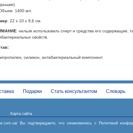
крышке).
Объем: 1400 мл.
мер
: 22 х 10 х 9,6 см.
ИМАНИЕ
: нельзя использовать спирт и средства его содержащие, т
ибактериальных свойств.
тав:
ипропилен, силикон, антибактериальный компонент.
ставка
Подарки
Стать консультантом
Словарь
Карта сайта
Пользовательское соглашение
online.com.ua/ Вы подтверждаете, что ознакомились с Политикой конф