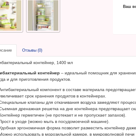
Ваш в
исание
Отзывы (0)
ибактериальный контейнер, 1400 мл
ибактериальный контейнер
– идеальный помощник для хранения,
гда и для приготовления продуктов.
Антибактериальный компонент в составе материала предотвращае
увеличивает срок хранения продуктов в контейнерах.
Специальные клапаны для откачивания воздуха замедляют процесс
Съемная дренажная решетка на дне контейнера предотвращает ска
Контейнер герметичен (не протекает и не пропускает запахов).
Прост в уходе (можно мыть в посудомоечной машине).
Удобная эргономичная форма позволит разместить контейнер даже
Можно использовать в морозильной камере, в микроволновой печи 