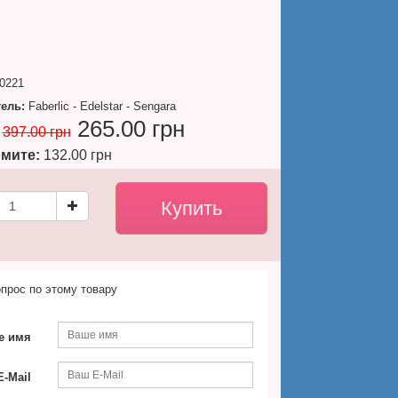
0221
ель:
Faberlic - Edelstar - Sengara
265.00 грн
397.00 грн
мите:
132.00 грн
прос по этому товару
е имя
-Mail