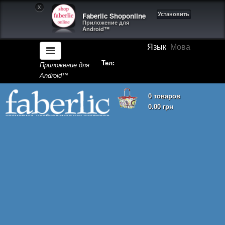
X
Faberlic Shoponline
Установить
Приложение для
Android™
Язык
Мова
Тел:
Приложение для
Android™
0 товаров
0.00 грн
Корзина покупок пуста!