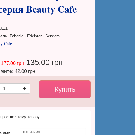
серия Beauty Cafe
0111
ель:
Faberlic - Edelstar - Sengara
ty Cafe
135.00 грн
177.00 грн
мите:
42.00 грн
прос по этому товару
е имя