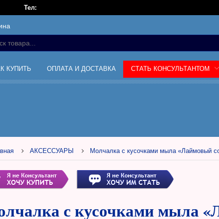
Тел:
ина
АК КУПИТЬ
ОПЛАТА И ДОСТАВКА
СТАТЬ КОНСУЛЬТАНТОМ
вная
АКСЕССУАРЫ
Молчалка с кусочками мыла «Лаймовый со
лчалка с кусочками мыла «