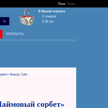
Язык
Мова
В Вашей корзине
0 товаров
0.00 грн
Корзина покупок пуста!
КОНТАКТЫ
рбет» Beauty Cafe
Лаймовый сорбет»