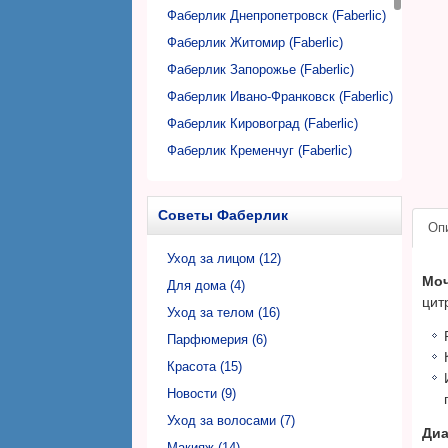
Фаберлик Днепропетровск (Faberlic)
Фаберлик Житомир (Faberlic)
Фаберлик Запорожье (Faberlic)
Фаберлик Ивано-Франковск (Faberlic)
Фаберлик Кировоград (Faberlic)
Фаберлик Кременчуг (Faberlic)
Фаберлик Кривой Рог (Faberlic)
Фаберлик Луцк (Faberlic)
Советы Фаберлик
Оп
Фаберлик Львов (Faberlic)
Фаберлик Николаев (Faberlic)
Уход за лицом (12)
Моч
Фаберлик Никополь (Faberlic)
Для дома (4)
цит
Фаберлик Одесса (Faberlic)
Уход за телом (16)
Фаберлик Полтава (Faberlic)
Парфюмерия (6)
Фаберлик Ровно (Faberlic)
Красота (15)
Фаберлик Сумы (Faberlic)
Новости (9)
Фаберлик Тернополь (Faberlic)
Уход за волосами (7)
Диа
Фаберлик Ужгород (Faberlic)
Макияж (14)