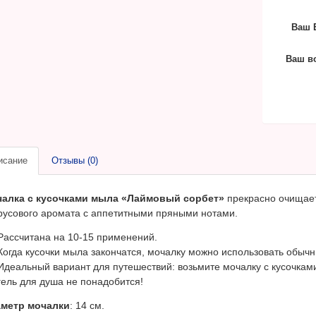
Ваш E
Ваш в
исание
Отзывы (0)
алка с кусочками мыла «Лаймовый сорбет»
прекрасно очищает
русового аромата с аппетитными пряными нотами.
Рассчитана на 10-15 применений.
Когда кусочки мыла закончатся, мочалку можно использовать обыч
Идеальный вариант для путешествий: возьмите мочалку с кусочками
гель для душа не понадобится!
метр мочалки
: 14 см.