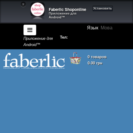
X
Faberlic Shoponline
Установить
Приложение для
Android™
Язык
Мова
Тел:
Приложение для
Android™
0 товаров
0.00 грн
Корзина покупок пуста!