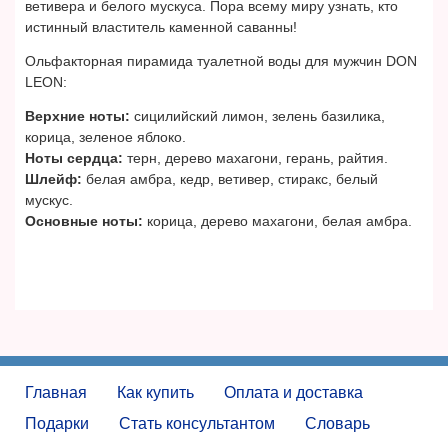
ветивера и белого мускуса. Пора всему миру узнать, кто
истинный властитель каменной саванны!
Ольфакторная пирамида туалетной воды для мужчин DON
LEON:
Верхние ноты:
сицилийский лимон, зелень базилика,
корица, зеленое яблоко.
Ноты сердца:
терн, дерево махагони, герань, райтия.
Шлейф:
белая амбра, кедр, ветивер, стиракс, белый
мускус.
Основные ноты:
корица, дерево махагони, белая амбра.
Главная
Как купить
Оплата и доставка
Подарки
Стать консультантом
Словарь