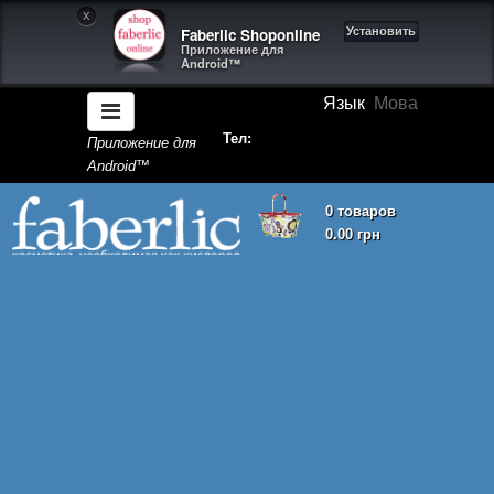
X
Faberlic Shoponline
Установить
Приложение для
Android™
Язык
Мова
Тел:
Приложение для
Android™
0 товаров
0.00 грн
Корзина покупок пуста!