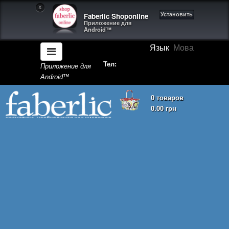
X
Faberlic Shoponline
Установить
Приложение для
Android™
Язык
Мова
Тел:
Приложение для
Android™
0 товаров
0.00 грн
Корзина покупок пуста!