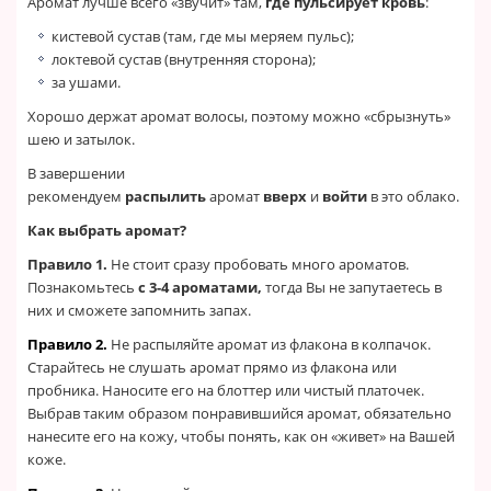
Аромат лучше всего «звучит» там,
где пульсирует кровь
:
кистевой сустав (там, где мы меряем пульс);
локтевой сустав (внутренняя сторона);
за ушами.
Хорошо держат аромат волосы, поэтому можно «сбрызнуть»
шею и затылок.
В завершении
рекомендуем
распылить
аромат
вверх
и
войти
в это облако.
Как выбрать аромат?
Правило 1.
Не стоит сразу пробовать много ароматов.
Познакомьтесь
с 3-4 ароматами,
тогда Вы не запутаетесь в
них и сможете запомнить запах.
Правило 2.
Не распыляйте аромат из флакона в колпачок.
Старайтесь не слушать аромат прямо из флакона или
пробника. Наносите его на блоттер или чистый платочек.
Выбрав таким образом понравившийся аромат, обязательно
нанесите его на кожу, чтобы понять, как он «живет» на Вашей
коже.