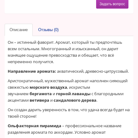
Задать вопрос
Описание
Отзывы (0)
Он – истинный фаворит. Аромат, который ты предпочтёшь
всем остальным. Многогранный и изысканный, он дарит
манящее ощущение превосходства и обещает, что всё
непременно получится.
Направление аромата:
акватический, древесно-цитрусовый.
Аристократичный, мужественный аромат наполнен сияющей
свежестью
морского воздуха
, искристым
звучанием
бергамота
и
горной лаванды
с благородными
акцентами
ветивера
и
сандалового дерева
.
Он создан дарить уверенность в том, что удача всегда будет на
твоей стороне!
Ольфакторная пирамида
– профессиональное название
разделения аромата по аккордам. Условно аромат