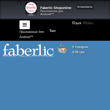
X
Faberlic Shoponline
Установить
Приложение для
Android™
Язык
Мова
Тел:
Приложение для
Android™
0 товаров
0.00 грн
Корзина покупок пуста!