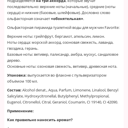
подразделяется
на три аккорда
, которые звучат
последовательно: верхние ноты (начальные), средние (ноты
сердца) и нижние (базовые, шлейфовые). Дословно слово
ольфакторная означает
«обонятельная»
.
Ольфакторная пирамида туалетной воды для мужчин Favorite:
Верхние ноты: грейпфрут, бергамот, апельсин, лимон.
Ноты сердца: морской аккорд, озоновая свежесть, лаванда,
гвоздика, герань.
Базовые ноты: ветивер, палисандр, амбра, мускус, сандаловое
дерево.
Основные ноты: озоновая свежесть, ветивер, древесная нота.
Упаковка:
выпускается во флаконе с пульверизатором
объёмом 100 мл.
Состав:
Alcohol denat., Aqua, Parfum, Limonene, Linalool, Benzyl
Salicylate, Hydroxycitronellal, Butylphenyl, Methylpropional,
Eugenol, Citronellol, Citral, Geraniol, Coumarin, CI 19140, CI 42090.
Применение:
Как правильно наносить аромат?