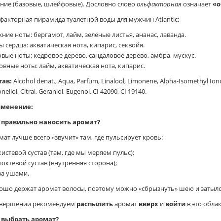
ние (базовые, шлейфовые). Дословно слово
ольфакторная
означает
«о
факторная пирамида туалетной воды для мужчин Atlantic:
ние ноты: бергамот, лайм, зелёные листья, ананас, лаванда.
ы сердца: акватическая нота, кипарис, секвойя.
овые ноты: кедровое дерево, сандаловое дерево, амбра, мускус.
овные ноты: лайм, акватическая нота, кипарис.
тав:
Alcohol denat., Aqua, Parfum, Linalool, Limonene, Alpha-Isomethyl Iono
onellol, Citral, Geraniol, Eugenol, CI 42090, CI 19140.
менение:
 правильно наносить аромат?
мат лучше всего «звучит» там, где пульсирует кровь:
кистевой сустав (там, где мы меряем пульс);
локтевой сустав (внутренняя сторона);
за ушами.
ошо держат аромат волосы, поэтому можно «сбрызнуть» шею и затыло
авершении рекомендуем
распылить
аромат
вверх
и
войти
в это облак
 выбрать аромат?