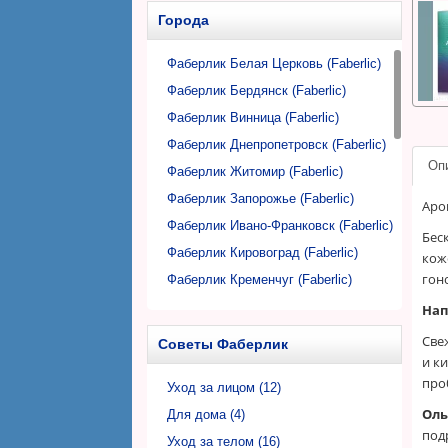
Автомобильная косметика и
Кондиционеры для стирки
Напитки, фиточаи
Города
аксессуары
Пятновыводители
Аксессуары для дома
Гели для стирки
Фаберлик Белая Церковь (Faberlic)
Пробные образцы косметики для
Дозаторы, флаконы
Аксессуары для стирки
Фаберлик Бердянск (Faberlic)
дома
Салфетки, губки для уборки
Фаберлик Винница (Faberlic)
Фаберлик Днепропетровск (Faberlic)
Оп
Фаберлик Житомир (Faberlic)
Фаберлик Запорожье (Faberlic)
Аро
Фаберлик Ивано-Франковск (Faberlic)
Бес
Фаберлик Кировоград (Faberlic)
кож
гон
Фаберлик Кременчуг (Faberlic)
Фаберлик Кривой Рог (Faberlic)
Нап
Фаберлик Луцк (Faberlic)
Све
Советы Фаберлик
Фаберлик Львов (Faberlic)
и к
про
Фаберлик Николаев (Faberlic)
Уход за лицом (12)
Оль
Фаберлик Никополь (Faberlic)
Для дома (4)
под
Фаберлик Одесса (Faberlic)
Уход за телом (16)