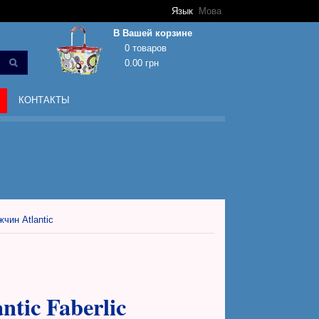
Язык
Мова
В Вашей корзине
0 товаров
0.00 грн
Корзина покупок пуста!
КОНТАКТЫ
чин Atlantic
tic Faberlic