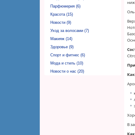
ниж
Фаберлик Полтава (Faberlic)
Парфюмерия (6)
Оль
Фаберлик Ровно (Faberlic)
Красота (15)
Верх
Фаберлик Сумы (Faberlic)
Новости (9)
Нот
Фаберлик Тернополь (Faberlic)
Уход за волосами (7)
Баз
Фаберлик Ужгород (Faberlic)
Макияж (14)
Осн
Фаберлик Харьков (Faberlic)
Здоровье (9)
Сос
Фаберлик Херсон (Faberlic)
Спорт и фитнес (6)
Citr
Фаберлик Хмельницкий (Faberlic)
Мода и стиль (10)
При
Фаберлик Черкассы (Faberlic)
Новости о нас (20)
Как
Фаберлик Чернигов (Faberlic)
Аро
Фаберлик Черновцы (Faberlic)
Хор
В з
Как