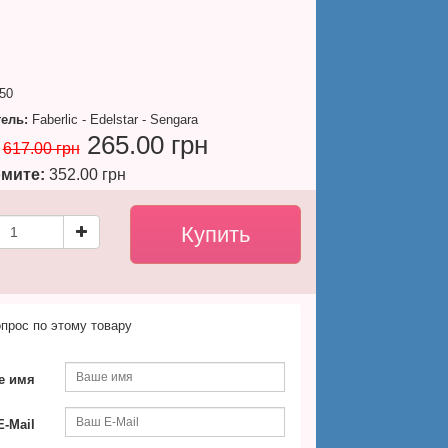
50
ель:
Faberlic - Edelstar - Sengara
265.00 грн
617.00 грн
мите:
352.00 грн
прос по этому товару
е имя
-Mail