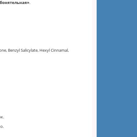
бонятельная»
.
ne, Benzyl Salicylate, Hexyl Cinnamal,
к.
о.