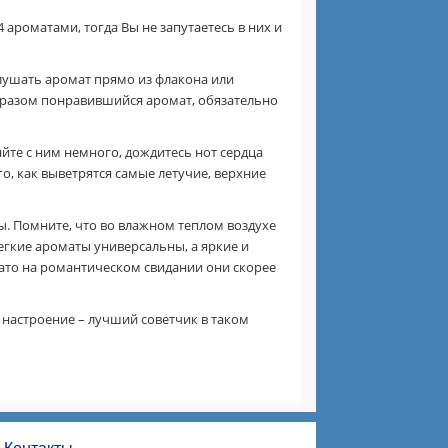
4 ароматами, тогда Вы не запутаетесь в них и
слушать аромат прямо из флакона или
образом понравившийся аромат, обязательно
йте с ним немного, дождитесь нот сердца
го, как выветрятся самые летучие, верхние
. Помните, что во влажном теплом воздухе
егкие ароматы универсальны, а яркие и
Зато на романтическом свидании они скорее
 настроение – лучший советчик в таком