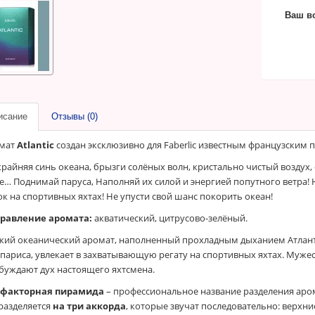
Ваш в
исание
Отзывы (0)
мат
Atlantic
создан эксклюзивно для Faberlic известным французски
крайняя синь океана, брызги солёных волн, кристально чистый воздух,
е… Поднимай паруса, Наполняй их силой и энергией попутного ветра
ок на спортивных яхтах! Не упусти свой шанс покорить океан!
равление аромата:
акватический, цитрусово-зелёный.
жий океанический аромат, наполненный прохладным дыханием Атлант
ипариса, увлекает в захватывающую регату на спортивных яхтах. Мужес
буждают дух настоящего яхтсмена.
факторная пирамида
– профессиональное название разделения аром
разделяется
на три аккорда
, которые звучат последовательно: верхни