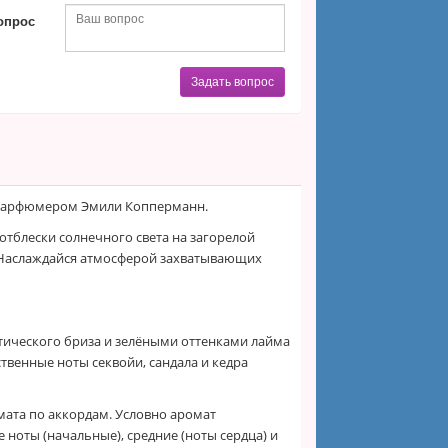
опрос
Задать вопрос
м парфюмером Эмили Копперманн.
 отблески солнечного света на загорелой
! Наслаждайся атмосферой захватывающих
ического бриза и зелёными оттенками лайма
твенные ноты секвойи, сандала и кедра
ата по аккордам. Условно аромат
е ноты (начальные), средние (ноты сердца) и