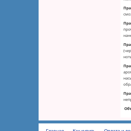
Пра
смо
Пра
про
нан
Пра
(чер
нот
Пра
аро
нас
обр
Пра
неп
Об