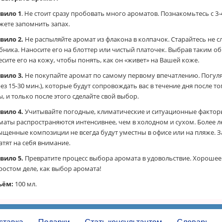
вило 1
. Не стоит сразу пробовать много ароматов. Познакомьтесь с 3-
жете запомнить запах.
вило 2.
Не распыляйте аромат из флакона в колпачок. Старайтесь не 
бника. Наносите его на блоттер или чистый платочек. Выбрав таким 
есите его на кожу, чтобы понять, как он «живет» на Вашей коже.
вило 3.
Не покупайте аромат по самому первому впечатлению. Погуля
ез 15-30 мин.), которые будут сопровождать вас в течение дня после то
ы, и только после этого сделайте свой выбор.
вило 4.
Учитывайте погодные, климатические и ситуационные факторы
маты распространяются интенсивнее, чем в холодном и сухом. Более л
ыщенные композиции не всегда будут уместны в офисе или на пляже. 
атят на себя внимание.
вило 5.
Превратите процесс выбора аромата в удовольствие. Хорошее
ростом деле, как выбор аромата!
ъём:
100 мл.