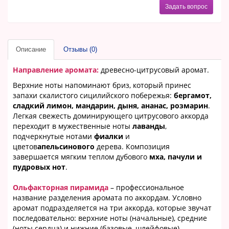
Задать вопрос
Описание
Отзывы (0)
Направление аромата:
древесно-цитрусовый аромат.
Верхние ноты напоминают бриз, который принес
запахи скалистого сицилийского побережья:
бергамот,
сладкий лимон, мандарин, дыня, ананас, розмарин
.
Легкая свежесть доминирующего цитрусового аккорда
переходит в мужественные ноты
лаванды
,
подчеркнутые нотами
фиалки
и
цветов
апельсинового
дерева. Композиция
завершается мягким теплом дубового
мха, пачули и
пудровых нот
.
Ольфакторная пирамида
– профессиональное
название разделения аромата по аккордам. Условно
аромат подразделяется на три аккорда, которые звучат
последовательно: верхние ноты (начальные), средние
(ноты сердца) и нижние (базовые, шлейфовые).