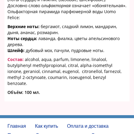
Дословно слово
ольфакторная
означает «обонятельная».
Ольфакторная пирамида парфюмерной воды Uomo
Felice:
Верхние ноты:
бергамот, сладкий лимон, мандарин,
дыня, ананас, розмарин.
Ноты сердца:
лаванда, фиалка, цветы апельсинового
дерева.
Шлейф:
дубовый мох, пачули, пудровые ноты.
Состав:
alcohol, aqua, parfum, limonene, linalool,
butylphenyl methylpropional, citral, alpha-isomethyl
ionone, geraniol, cinnamal, eugenol, citronellol, farnezol,
methyl 2-octynoate, coumarin, isoeugenol, benzyl
benzoate.
Объём:
100 мл.
Главная
Как купить
Оплата и доставка