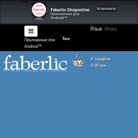
X
Faberlic Shoponline
Установить
Приложение для
Android™
Язык
Мова
Тел:
Приложение для
Android™
0 товаров
0.00 грн
Корзина покупок пуста!