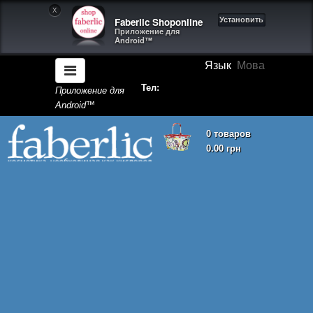
X
Faberlic Shoponline
Установить
Приложение для
Android™
Язык
Мова
Тел:
Приложение для
Android™
0 товаров
0.00 грн
Корзина покупок пуста!