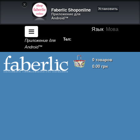
X
Faberlic Shoponline
Установить
Приложение для
Android™
Язык
Мова
Тел:
Приложение для
Android™
0 товаров
0.00 грн
Корзина покупок пуста!