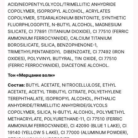
ACID/NEOPENTYLGLYCOL/TRIMELLITIC ANHYDRIDE
COPOLYMER, ISOPROPYL ALCOHOL, ACRYLATES
COPOLYMER, STEARALKONIUM BENTONITE, SYNTHETIC
FLUORPHLOGOPITE, N-BUTYL ALCOHOL, MAGNESIUM
SILICATE, CI 77891 (TITANIUM DIOXIDE), CI 77510 (FERRIC
AMMONIUM FERROCYANIDE), CALCIUM TITANIUM
BOROSILICATE, SILICA, BENZOPHENONE-1,
TRIMETHYLPENTANEDIYL DIBENZOATE, CI 77492 (IRON
OXIDES), POLYVINYL BUTYRAL, TIN OXIDE, CI 77510
(FERRIC FERROCYANIDE), DIACETONE ALCOHOL.
Тон «Мерцание волн»
Состав:
BUTYL ACETATE, NITROCELLULOSE, ETHYL
ACETATE, ACETYL TRIBUTYL CITRATE, POLYETHYLENE
TEREPHTHALATE, ISOPROPYL ALCOHOL, PHTHALIC
ANHYDRIDE/TRIMELLITIC ANHYDRIDE/GLYCOLS
COPOLYMER, SILICA, N-BUTYL ALCOHOL, POLYMETHYL
METHACRYLATE, POLYURETHANE-11, CI 77510 (FERRIC
AMMONIUM FERROCYANIDE), CI 42090 (BLUE 1 LAKE), CI
19140 (YELLOW 5 LAKE), CI 77000 (ALUMINUM POWDER),