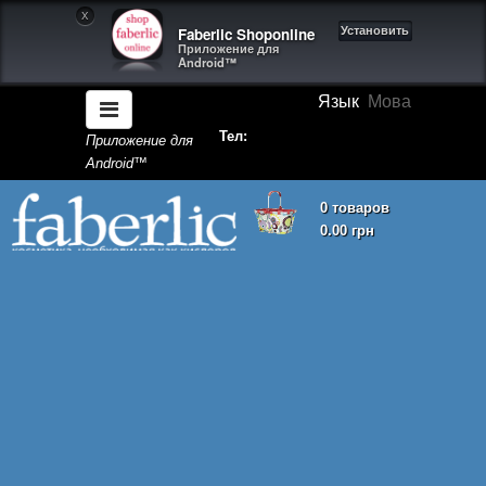
X
Faberlic Shoponline
Установить
Приложение для
Android™
Язык
Мова
Тел:
Приложение для
Android™
0 товаров
0.00 грн
Корзина покупок пуста!