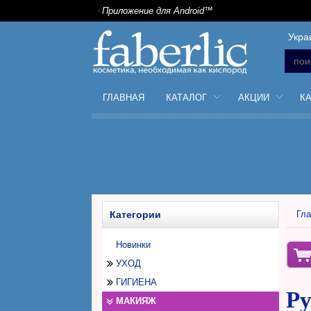
Приложение для Android™
Укра
ГЛАВНАЯ
КАТАЛОГ
АКЦИИ
К
Категории
Гла
Новинки
УХОД
ГИГИЕНА
Уход за лицом
Ру
МАКИЯЖ
Уход за телом
Дезодоранты антиперспиранты
Дневной крем