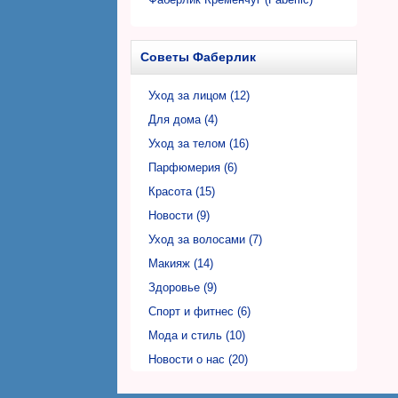
Фаберлик Кривой Рог (Faberlic)
Фаберлик Луцк (Faberlic)
Советы Фаберлик
Фаберлик Львов (Faberlic)
Фаберлик Николаев (Faberlic)
Уход за лицом (12)
Фаберлик Никополь (Faberlic)
Для дома (4)
Фаберлик Одесса (Faberlic)
Уход за телом (16)
Фаберлик Полтава (Faberlic)
Парфюмерия (6)
Фаберлик Ровно (Faberlic)
Красота (15)
Фаберлик Сумы (Faberlic)
Новости (9)
Фаберлик Тернополь (Faberlic)
Уход за волосами (7)
Фаберлик Ужгород (Faberlic)
Макияж (14)
Фаберлик Харьков (Faberlic)
Здоровье (9)
Фаберлик Херсон (Faberlic)
Спорт и фитнес (6)
Фаберлик Хмельницкий (Faberlic)
Мода и стиль (10)
Фаберлик Черкассы (Faberlic)
Новости о нас (20)
Фаберлик Чернигов (Faberlic)