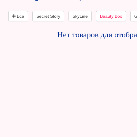
Все
Secret Story
SkyLine
Beauty Box
G
Нет товаров для отобр