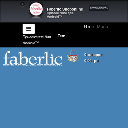
X
Faberlic Shoponline
Установить
Приложение для
Android™
Язык
Мова
Тел:
Приложение для
Android™
0 товаров
0.00 грн
Корзина покупок пуста!