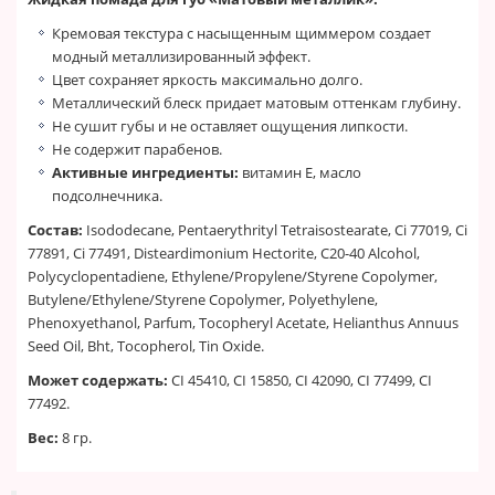
Кремовая текстура с насыщенным щиммером создает
модный металлизированный эффект.
Цвет сохраняет яркость максимально долго.
Металлический блеск придает матовым оттенкам глубину.
Не сушит губы и не оставляет ощущения липкости.
Не содержит парабенов.
Активные ингредиенты:
витамин Е, масло
подсолнечника.
Состав:
Isododecane, Pentaerythrityl Tetraisostearate, Ci 77019, Ci
77891, Ci 77491, Disteardimonium Hectorite, C20-40 Alcohol,
Polycyclopentadiene, Ethylene/Propylene/Styrene Copolymer,
Butylene/Ethylene/Styrene Copolymer, Polyethylene,
Phenoxyethanol, Parfum, Tocopheryl Acetate, Helianthus Annuus
Seed Oil, Bht, Tocopherol, Tin Oxide.
Может содержать:
CI 45410, CI 15850, CI 42090, CI 77499, CI
77492.
Вес:
8 гр.