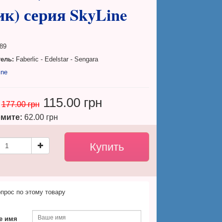
к) серия SkyLine
89
ель:
Faberlic - Edelstar - Sengara
ine
115.00 грн
177.00 грн
мите:
62.00 грн
прос по этому товару
е имя