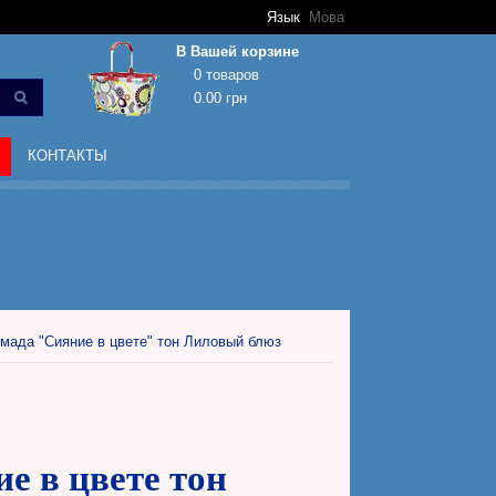
Язык
Мова
В Вашей корзине
0 товаров
0.00 грн
Корзина покупок пуста!
КОНТАКТЫ
омада "Сияние в цвете" тон Лиловый блюз
е в цвете тон