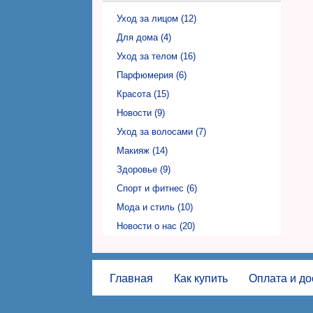
Фаберлик Николаев (Faberlic)
Уход за лицом (12)
Фаберлик Никополь (Faberlic)
Для дома (4)
Фаберлик Одесса (Faberlic)
Уход за телом (16)
Фаберлик Полтава (Faberlic)
Парфюмерия (6)
Фаберлик Ровно (Faberlic)
Красота (15)
Фаберлик Сумы (Faberlic)
Новости (9)
Фаберлик Тернополь (Faberlic)
Уход за волосами (7)
Фаберлик Ужгород (Faberlic)
Макияж (14)
Фаберлик Харьков (Faberlic)
Здоровье (9)
Фаберлик Херсон (Faberlic)
Спорт и фитнес (6)
Фаберлик Хмельницкий (Faberlic)
Мода и стиль (10)
Фаберлик Черкассы (Faberlic)
Новости о нас (20)
Фаберлик Чернигов (Faberlic)
Фаберлик Черновцы (Faberlic)
Главная
Как купить
Оплата и до