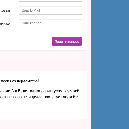
-Mail
опрос
Задать вопрос
блеск без перламутра!
нами А и Е, не только дарит губам глубокий
рает неровности и делает кожу губ гладкой и