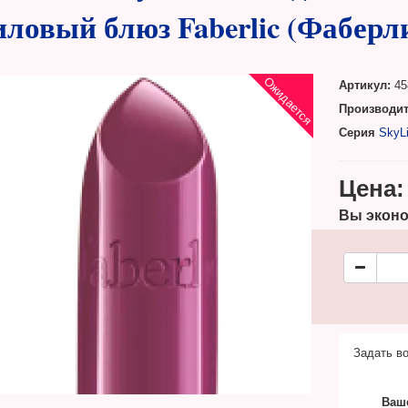
ловый блюз Faberlic (Фаберли
Ожидается
Артикул:
45
Производит
Серия
SkyL
Цена:
Вы эконо
Задать во
Ваш