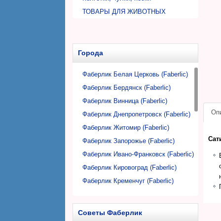
Аксессуары детской косметики
туалетными комнатами
Дезодоранты шариковые для
ТОВАРЫ ДЛЯ ЖИВОТНЫХ
Товары ДЭНАС
мужчин
Средства по уходу за одеждой
ПИТАНИЕ
Средства для очищения воздуха
Стиральные порошки
Каши, супы
Автомобильная косметика и
Кондиционеры для стирки
Напитки, фиточаи
Города
аксессуары
Пятновыводители
Аксессуары для дома
Гели для стирки
Фаберлик Белая Церковь (Faberlic)
Пробные образцы косметики для
Дозаторы, флаконы
Аксессуары для стирки
Фаберлик Бердянск (Faberlic)
дома
Салфетки, губки для уборки
Фаберлик Винница (Faberlic)
Оп
Фаберлик Днепропетровск (Faberlic)
Фаберлик Житомир (Faberlic)
Сат
Фаберлик Запорожье (Faberlic)
Фаберлик Ивано-Франковск (Faberlic)
Фаберлик Кировоград (Faberlic)
Фаберлик Кременчуг (Faberlic)
Фаберлик Кривой Рог (Faberlic)
Фаберлик Луцк (Faberlic)
Советы Фаберлик
Фаберлик Львов (Faberlic)