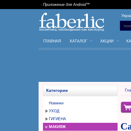
Приложение для Android™
Укра
ГЛАВНАЯ
КАТАЛОГ
АКЦИИ
К
Категории
Гла
Новинки
УХОД
ГИГИЕНА
Уход за лицом
Са
МАКИЯЖ
Уход за телом
Дезодоранты антиперспиранты
Дневной крем