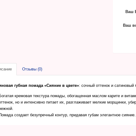
Ваш E
Ваш в
исание
Отзывы (0)
иновая губная помада «Сияние в цвете»
: сочный оттенок и сатиновый 
Богатая кремовая текстура помады, обогащенная маслом карите и витами
оттенок, но и интенсивно питает их, разглаживает мелкие морщинки, уби
нежной.
Помада создает безупречный контур, придавая губам элегантное сияние.