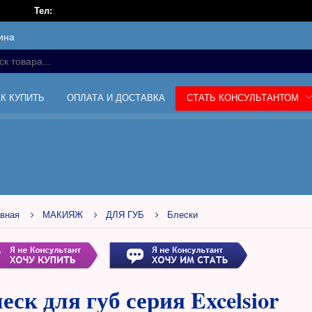
Тел:
ина
АК КУПИТЬ
ОПЛАТА И ДОСТАВКА
СТАТЬ КОНСУЛЬТАНТОМ
вная
МАКИЯЖ
ДЛЯ ГУБ
Блески
еск для губ серия Excelsior