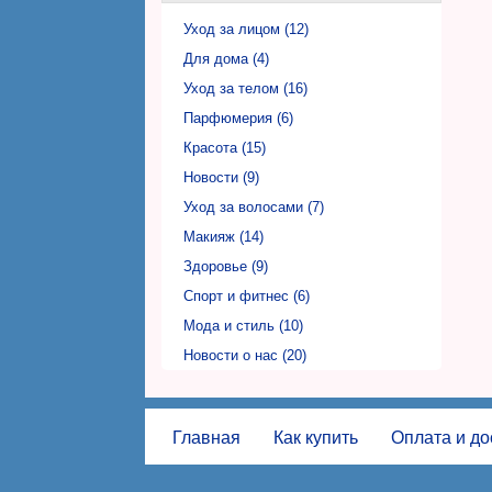
Фаберлик Николаев (Faberlic)
Уход за лицом (12)
Фаберлик Никополь (Faberlic)
Для дома (4)
Фаберлик Одесса (Faberlic)
Уход за телом (16)
Фаберлик Полтава (Faberlic)
Парфюмерия (6)
Фаберлик Ровно (Faberlic)
Красота (15)
Фаберлик Сумы (Faberlic)
Новости (9)
Фаберлик Тернополь (Faberlic)
Уход за волосами (7)
Фаберлик Ужгород (Faberlic)
Макияж (14)
Фаберлик Харьков (Faberlic)
Здоровье (9)
Фаберлик Херсон (Faberlic)
Спорт и фитнес (6)
Фаберлик Хмельницкий (Faberlic)
Мода и стиль (10)
Фаберлик Черкассы (Faberlic)
Новости о нас (20)
Фаберлик Чернигов (Faberlic)
Фаберлик Черновцы (Faberlic)
Главная
Как купить
Оплата и до