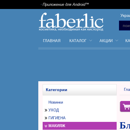
Приложение для Android™
Укра
ГЛАВНАЯ
КАТАЛОГ
АКЦИИ
К
Категории
Гла
Новинки
УХОД
ГИГИЕНА
Уход за лицом
Бл
МАКИЯЖ
Уход за телом
Дезодоранты антиперспиранты
Дневной крем