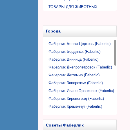
Аксессуары детской косметики
туалетными комнатами
Дезодоранты шариковые для
ТОВАРЫ ДЛЯ ЖИВОТНЫХ
Товары ДЭНАС
мужчин
Средства по уходу за одеждой
ПИТАНИЕ
Средства для очищения воздуха
Стиральные порошки
Каши, супы
Автомобильная косметика и
Кондиционеры для стирки
Напитки, фиточаи
Города
аксессуары
Пятновыводители
Аксессуары для дома
Гели для стирки
Фаберлик Белая Церковь (Faberlic)
Пробные образцы косметики для
Дозаторы, флаконы
Аксессуары для стирки
Фаберлик Бердянск (Faberlic)
дома
Салфетки, губки для уборки
Фаберлик Винница (Faberlic)
Фаберлик Днепропетровск (Faberlic)
Фаберлик Житомир (Faberlic)
Фаберлик Запорожье (Faberlic)
Фаберлик Ивано-Франковск (Faberlic)
Фаберлик Кировоград (Faberlic)
Фаберлик Кременчуг (Faberlic)
Фаберлик Кривой Рог (Faberlic)
Фаберлик Луцк (Faberlic)
Советы Фаберлик
Фаберлик Львов (Faberlic)