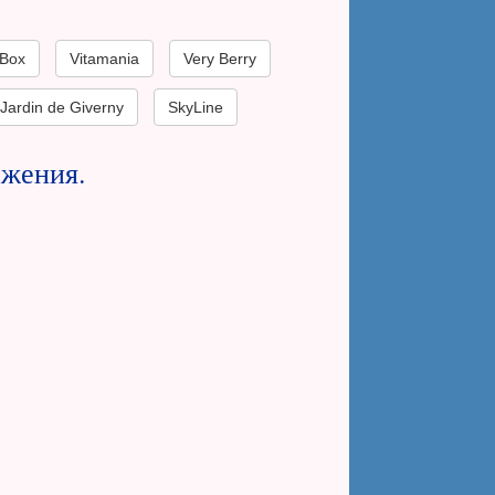
 Box
Vitamania
Very Berry
Jardin de Giverny
SkyLine
ажения.