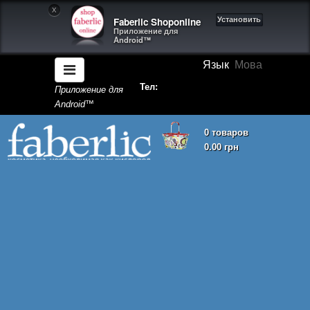
X
Faberlic Shoponline
Установить
Приложение для
Android™
Язык
Мова
Тел:
Приложение для
Android™
0 товаров
0.00 грн
Корзина покупок пуста!