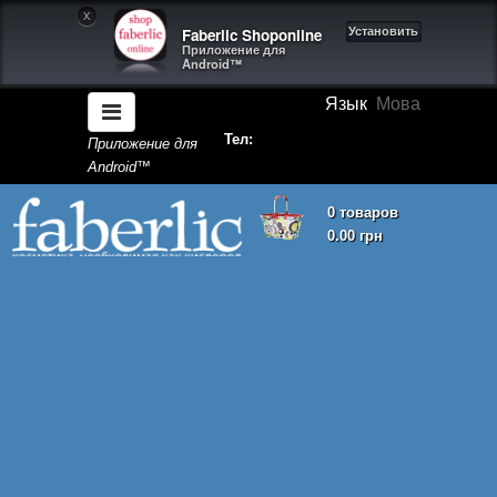
X
Faberlic Shoponline
Установить
Приложение для
Android™
Язык
Мова
Тел:
Приложение для
Android™
0 товаров
0.00 грн
Корзина покупок пуста!